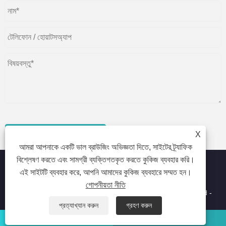
জমা
X
আমরা আপনাকে একটি ভাল ব্রাউজিং অভিজ্ঞতা দিতে, সাইটের ট্র্যাফিক
বিশ্লেষণ করতে এবং সামগ্রী ব্যক্তিগতকৃত করতে কুকিজ ব্যবহার করি।
এই সাইটটি ব্যবহার করে, আপনি আমাদের কুকিজ ব্যবহারে সম্মত হন।
গোপনীয়তা নীতি
কপিরাইট © 2023 Beijing Oriental Wison Technology Co., Limited -
লেজার হেয়ার রিমুভাল, হেয়ার রিমুভাল, লেজার বিউটি মেশিন - সর্বস্বত্ব সংরক্ষিত৷
প্রত্যাখ্যান করুন
গ্রহণ করুন
হোয়াটসঅ্যাপ
ইমেইল