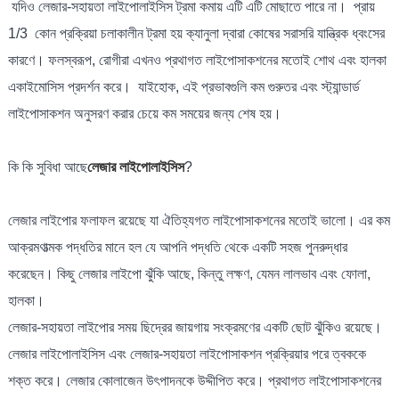
যদিও লেজার-সহায়তা লাইপোলাইসিস ট্রমা কমায় এটি এটি মোছাতে পারে না। প্রায়
1/3 কোন প্রক্রিয়া চলাকালীন ট্রমা হয় ক্যানুলা দ্বারা কোষের সরাসরি যান্ত্রিক ধ্বংসের
কারণে। ফলস্বরূপ, রোগীরা এখনও প্রথাগত লাইপোসাকশনের মতোই শোথ এবং হালকা
একাইমোসিস প্রদর্শন করে। যাইহোক, এই প্রভাবগুলি কম গুরুতর এবং স্ট্যান্ডার্ড
লাইপোসাকশন অনুসরণ করার চেয়ে কম সময়ের জন্য শেষ হয়।
কি কি সুবিধা আছে
লেজার লাইপোলাইসিস
?
লেজার লাইপোর ফলাফল রয়েছে যা ঐতিহ্যগত লাইপোসাকশনের মতোই ভালো। এর কম
আক্রমণাত্মক পদ্ধতির মানে হল যে আপনি পদ্ধতি থেকে একটি সহজ পুনরুদ্ধার
করেছেন। কিছু লেজার লাইপো ঝুঁকি আছে, কিন্তু লক্ষণ, যেমন লালভাব এবং ফোলা,
হালকা।
লেজার-সহায়তা লাইপোর সময় ছিদ্রের জায়গায় সংক্রমণের একটি ছোট ঝুঁকিও রয়েছে।
লেজার লাইপোলাইসিস এবং লেজার-সহায়তা লাইপোসাকশন প্রক্রিয়ার পরে ত্বককে
শক্ত করে। লেজার কোলাজেন উৎপাদনকে উদ্দীপিত করে। প্রথাগত লাইপোসাকশনের