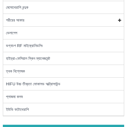
মেসোথেরাপি বন্দুক
শরীরের আকার
ভেলাশেপ
ভগ্নাংশ RF মাইক্রোনিডলিং
হাইড্রা-ফেসিয়াল স্কিন ম্যানেজমেন্ট
ত্বক বিশ্লেষক
HIFU উচ্চ তীব্রতা ফোকাসড আল্ট্রাসাউন্ড
প্লাজমা কলম
ইউভি ফটোথেরাপি