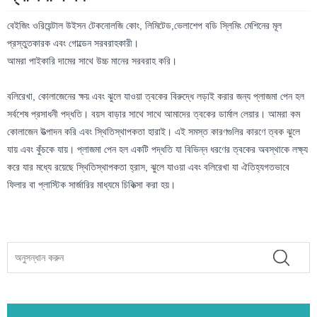
বেইজিং ওরিয়েন্টাল উইসন টেকনোলজি কোং, লিমিটেড,
ভেলাশেপ বডি স্লিমিং মেশিনের মূল
প্রস্তুতকারক এবং গোল্ডেন সরবরাহকারী।
আমরা পাইকারি দামের সাথে উচ্চ মানের সরবরাহ করি।
বলিরেখা, কোলাজেনের ক্ষয় এবং ঝুলে যাওয়া ত্বকের বিরুদ্ধে লড়াই করার জন্য প্লাজমা পেন হল
সর্বশেষ প্রসাধনী পদ্ধতি। বয়স বাড়ার সাথে সাথে আমাদের ত্বকের ডার্মাল লেয়ার। আমরা কম
কোলাজেন উত্পাদন করি এবং স্থিতিস্থাপকতা হারাই। এই সমস্ত কারণগুলির কারণে ত্বক ঝুলে
যায় এবং কুঁচকে যায়। প্লাজমা পেন হল একটি পদ্ধতি যা বিভিন্ন ধরণের ত্বকের অবস্থাকে লক্ষ্য
করে যার মধ্যে রয়েছে স্থিতিস্থাপকতা হ্রাস, ঝুলে যাওয়া এবং বলিরেখা যা ঐতিহ্যগতভাবে
ফিলার বা প্লাস্টিক সার্জারির মাধ্যমে চিকিত্সা করা হয়।