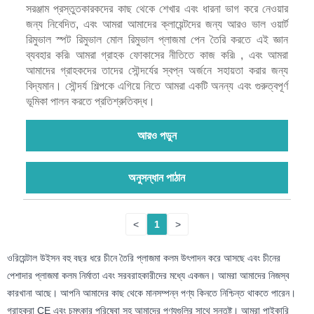
সরঞ্জাম প্রস্তুতকারকদের কাছ থেকে শেখার এবং ধারনা ভাগ করে নেওয়ার
জন্য নিবেদিত, এবং আমরা আমাদের ক্লায়েন্টদের জন্য আরও ভাল ওয়ার্ট
রিমুভাল স্পট রিমুভাল মোল রিমুভাল প্লাজমা পেন তৈরি করতে এই জ্ঞান
ব্যবহার করি৷ আমরা গ্রাহক ফোকাসের নীতিতে কাজ করি৷ , এবং আমরা
আমাদের গ্রাহকদের তাদের সৌন্দর্যের স্বপ্ন অর্জনে সহায়তা করার জন্য
বিদ্যমান। সৌন্দর্য শিল্পকে এগিয়ে নিতে আমরা একটি অনন্য এবং গুরুত্বপূর্ণ
ভূমিকা পালন করতে প্রতিশ্রুতিবদ্ধ।
আরও পড়ুন
অনুসন্ধান পাঠান
<
1
>
ওরিয়েন্টাল উইসন বহু বছর ধরে চীনে তৈরি প্লাজমা কলম উৎপাদন করে আসছে এবং চীনের
পেশাদার প্লাজমা কলম নির্মাতা এবং সরবরাহকারীদের মধ্যে একজন। আমরা আমাদের নিজস্ব
কারখানা আছে। আপনি আমাদের কাছ থেকে মানসম্পন্ন পণ্য কিনতে নিশ্চিন্ত থাকতে পারেন।
গ্রাহকরা CE এবং চমৎকার পরিষেবা সহ আমাদের পণ্যগুলির সাথে সন্তুষ্ট। আমরা পাইকারি