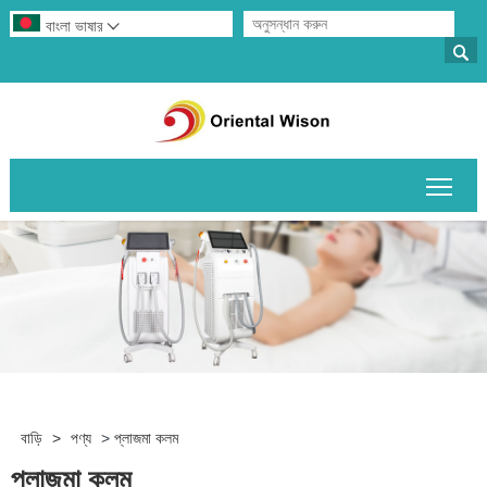
বাংলা ভাষার


প্রধান
বাড়ি
>
পণ্য
>
প্লাজমা কলম
প্লাজমা কলম