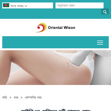
বাংলা ভাষার


প্রধান
বাড়ি
>
খবর
>
কোম্পানির খবর