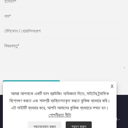
জমা
X
আমরা আপনাকে একটি ভাল ব্রাউজিং অভিজ্ঞতা দিতে, সাইটের ট্র্যাফিক
বিশ্লেষণ করতে এবং সামগ্রী ব্যক্তিগতকৃত করতে কুকিজ ব্যবহার করি।
এই সাইটটি ব্যবহার করে, আপনি আমাদের কুকিজ ব্যবহারে সম্মত হন।
গোপনীয়তা নীতি
কপিরাইট © 2023 Beijing Oriental Wison Technology Co., Limited -
লেজার হেয়ার রিমুভাল, হেয়ার রিমুভাল, লেজার বিউটি মেশিন - সর্বস্বত্ব সংরক্ষিত৷
প্রত্যাখ্যান করুন
গ্রহণ করুন