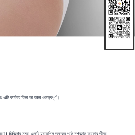
ি কার্যকর কিনা তা জানা গুরুত্বপূর্ণ।
ণ। চিকিত্সার সময়, একটি হ্যান্ডপিস ত্বকের পৃষ্ঠে দৃশ্যমান আলোর তীব্র