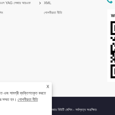
পিএল YAG লেজার আরএফ
XML
িন
গোপনীয়তা নীতি
X
তে এবং সামগ্রী ব্যক্তিগতকৃত করতে
রে সম্মত হন।
গোপনীয়তা নীতি
েয়ার রিমুভাল, হেয়ার রিমুভাল, লেজার বিউটি মেশিন - সর্বস্বত্ব সংরক্ষিত৷