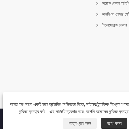
ডায়োড লেজার আই
আইপিএল লেজার মেশ
পিকোসেকেন্ড লেজার
আমরা আপনাকে একটি ভাল ব্রাউজিং অভিজ্ঞতা দিতে, সাইটের ট্র্যাফিক বিশ্লেষণ কর
কুকিজ ব্যবহার করি। এই সাইটটি ব্যবহার করে, আপনি আমাদের কুকিজ ব্যবহা
কপিরাইট © 2023 Beijing Oriental Wison Technology Co., Limited - লেজার হ
প্রত্যাখ্যান করুন
গ্রহণ করুন