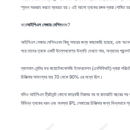
স্পন্দন সরবরাহ করতে ব্যবহৃত হয়। এই আলো ত্বকের রঙ্গক দ্বারা শোষিত হয
করে
আইপিএল লেজার মেশিন
কাজ?
আইপিএল লেজার মেশিন
এখন কিছু সময়ের জন্য কাছাকাছি হয়েছে, এবং অনেক 
পরে তাদের ত্বকে একটি উল্লেখযোগ্য উন্নতি দেখতে পায়, অন্যদের পছন্দস
ন্যাশনাল সেন্টার ফর বায়োটেকনোলজি ইনফরমেশন (এনসিবিআই) দ্বারা পরিচালি
চিকিত্সার সাফল্যের হার 70 থেকে 90% এর মধ্যে ছিল।
যদিও আইপিএল ট্রিটমেন্ট কোনো জাদুকরী নিরাময় নয় যা রাতারাতি বছরের পর 
বিভিন্ন ত্বকের ধরন এবং অবস্থা IPL লেজারের চিকিত্সার জন্য ভিন্নভাবে প্র