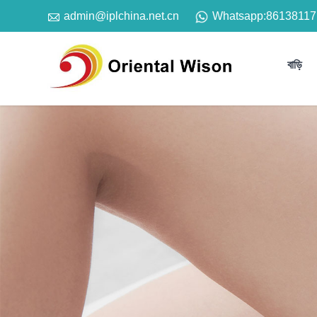

Whatsapp:
86138117
admin@iplchina.net.cn
বাড়ি