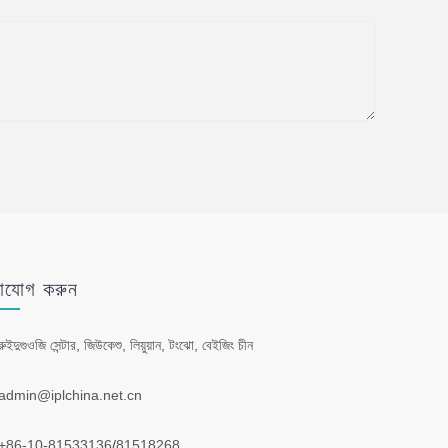
াযোগ করুন
রুইদুগুওজি সেন্টার, জিউকেশু, লিয়ুয়ান, টংঝো, বেইজিং চীন
admin@iplchina.net.cn
+86-10-81533136
/
81518268