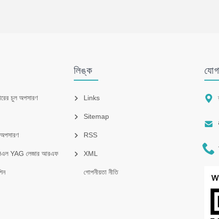
লিঙ্ক
যোগ

ারের চুল অপসারণ
Links
Sitemap

ল অপসারণ
RSS

পিএল YAG লেজার আরএফ
XML
িন
গোপনীয়তা নীতি