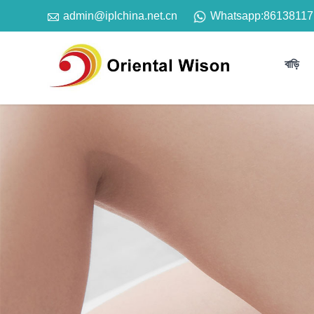

Whatsapp:
86138117
admin@iplchina.net.cn
বাড়ি