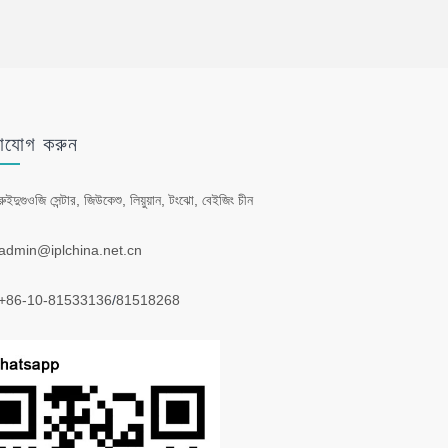
াযোগ করুন
রুইদুগুওজি সেন্টার, জিউকেশু, লিয়ুয়ান, টংঝো, বেইজিং চীন
admin@iplchina.net.cn
+86-10-81533136
/
81518268