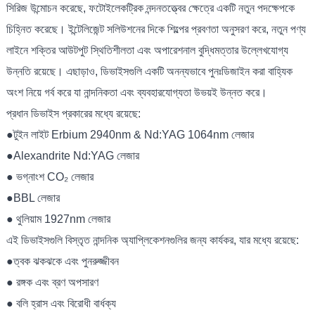
সিরিজ উন্মোচন করেছে, ফটোইলেকট্রিক নন্দনতত্ত্বের ক্ষেত্রে একটি নতুন পদক্ষেপকে
চিহ্নিত করেছে। ইন্টেলিজেন্ট সলিউশনের দিকে শিল্পের প্রবণতা অনুসরণ করে, নতুন পণ্য
লাইনে শক্তির আউটপুট স্থিতিশীলতা এবং অপারেশনাল বুদ্ধিমত্তার উল্লেখযোগ্য
উন্নতি রয়েছে। এছাড়াও, ডিভাইসগুলি একটি অনন্যভাবে পুনঃডিজাইন করা বাহ্যিক
অংশ নিয়ে গর্ব করে যা নান্দনিকতা এবং ব্যবহারযোগ্যতা উভয়ই উন্নত করে।
প্রধান ডিভাইস প্রকারের মধ্যে রয়েছে:
●টুইন লাইট Erbium 2940nm & Nd:YAG 1064nm লেজার
●Alexandrite Nd:YAG লেজার
● ভগ্নাংশ CO₂ লেজার
●BBL লেজার
● থুলিয়াম 1927nm লেজার
এই ডিভাইসগুলি বিস্তৃত নান্দনিক অ্যাপ্লিকেশনগুলির জন্য কার্যকর, যার মধ্যে রয়েছে:
●ত্বক ঝকঝকে এবং পুনরুজ্জীবন
● রঙ্গক এবং ব্রণ অপসারণ
● বলি হ্রাস এবং বিরোধী বার্ধক্য