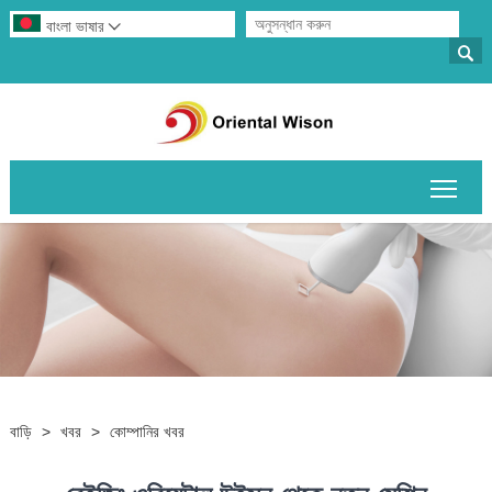
বাংলা ভাষার


প্রধান
বাড়ি
>
খবর
>
কোম্পানির খবর