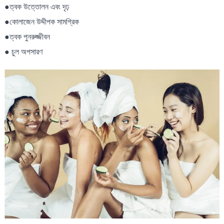
●ত্বক উত্তোলন এবং দৃঢ়
●কোলাজেন উদ্দীপক সামগ্রিক
●ত্বক পুনরুজ্জীবন
● চুল অপসারণ