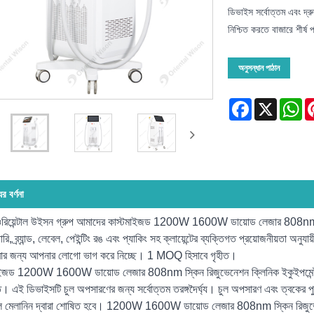
ডিভাইস সর্বোত্তম এবং দ্রু
নিশ্চিত করতে বাজারে শীর্ষ 
অনুসন্ধান পাঠান
Facebook
X
Wh
ের বর্ণনা
রিয়েন্টাল উইসন গ্রুপ আমাদের কাস্টমাইজড 1200W 1600W ডায়োড লেজার 808nm স
রি, ব্র্যান্ড, লেবেল, পেইন্টিং রঙ এবং প্যাকিং সহ ক্লায়েন্টের ব্যক্তিগত প্রয়োজনীয়তা অ
ার জন্য আপনার লোগো ভাগ করে নিচ্ছে। 1 MOQ হিসাবে গৃহীত।
াইজড 1200W 1600W ডায়োড লেজার 808nm স্কিন রিজুভেনেশন ক্লিনিক ইকুইপমেন্ট বর্
তি। এই ডিভাইসটি চুল অপসারণের জন্য সর্বোত্তম তরঙ্গদৈর্ঘ্য। চুল অপসারণ এবং ত্বকের পুনর
 মেলানিন দ্বারা শোষিত হবে। 1200W 1600W ডায়োড লেজার 808nm স্কিন রিজুভেনেশন ক