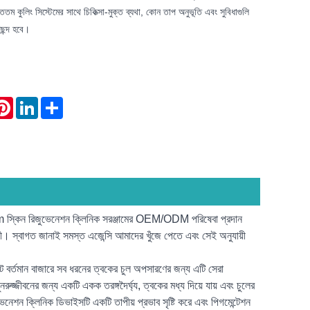
ততম কুলিং সিস্টেমের সাথে চিকিত্সা-মুক্ত ব্যথা, কোন তাপ অনুভূতি এবং সুবিধাগুলি
পছন্দ হবে।
atsApp
Pinterest
LinkedIn
Share
্কিন রিজুভেনেশন ক্লিনিক সরঞ্জামের OEM/ODM পরিষেবা প্রদান
নুযায়ী। স্বাগত জানাই সমস্ত এজেন্সি আমাদের খুঁজে পেতে এবং সেই অনুযায়ী
তমান বাজারে সব ধরনের ত্বকের চুল অপসারণের জন্য এটি সেরা
ুজ্জীবনের জন্য একটি একক তরঙ্গদৈর্ঘ্য, ত্বকের মধ্য দিয়ে যায় এবং চুলের
্লিনিক ডিভাইসটি একটি তাপীয় প্রভাব সৃষ্টি করে এবং পিগমেন্টেশন