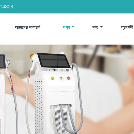
14803
আমাদের সম্পর্কে
পণ্য
খবর
প্রদর্শনী