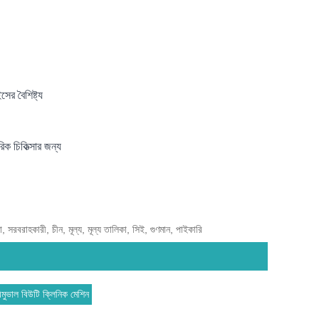
 বৈশিষ্ট্য
িক চিকিত্সার জন্য
রাহকারী, চীন, মূল্য, মূল্য তালিকা, সিই, গুণমান, পাইকারি
ভাল বিউটি ক্লিনিক মেশিন