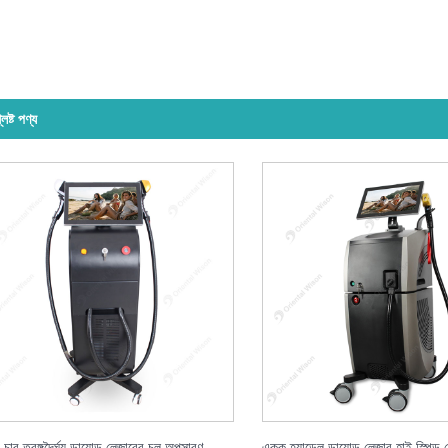
লিষ্ট পণ্য
চার তরঙ্গদৈর্ঘ্য ডায়োড লেজারের চুল অপসারণ