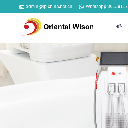

Whatsapp:
86138117
admin@iplchina.net.cn
বাড়ি