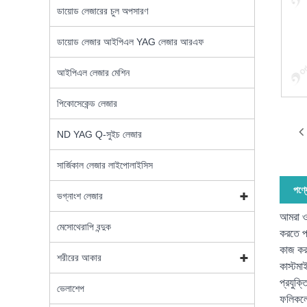
ডায়োড লেজারের চুল অপসারণ
ডায়োড লেজার আইপিএল YAG লেজার আরএফ
আইপিএল লেজার মেশিন
পিকোসেকেন্ড লেজার
ND YAG Q-সুইচ লেজার
সার্জিকাল লেজার লাইপোলাইসিস
পণ্য
ভগ্নাংশ লেজার
আমরা ও
মেসোথেরাপি বন্দুক
করতে পা
কাজ কর
শরীরের আকার
কাস্টম
প্রযুক্
ভেলাশেপ
ফলিকলে