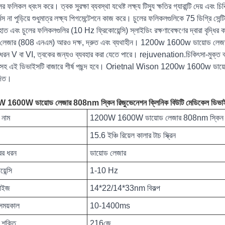
ের ফলিকল ধ্বংস করে। ত্বক সুরক্ষা ব্যবস্থা যথেষ্ট লক্ষ্য টিস্যু ক্ষতির গ্যারান্টি দেয় এবং 
মিস না পুড়িয়ে শুধুমাত্র লক্ষ্য পিগমেন্টেশনে কাজ করে। চুলের ফলিকলগুলিকে 75 ডিগ্রি সে
া হাত এবং চুলের ফলিকলগুলির (10 Hz ফ্রিকোয়েন্সি) স্লাইডিং রক্ষণাবেক্ষণের দ্বারা বৃদ্ধি
 লেজার (808 এনএম) আরও দক্ষ, দ্রুত এবং ব্যথাহীন। 1200w 1600w ডায়োড লেজার
ধরন V বা VI, ত্বকের জন্যও ব্যবহার করা যেতে পারে। rejuvenation.চিকিৎসা-মুক্ত ব্যথ
ম সহ এই ডিভাইসটি বাজারে শীর্ষ পছন্দ হবে। Orietnal Wison 1200w 1600w ডায
দিত।
1600W ডায়োড লেজার 808nm স্কিন রিজুভেনেশন ক্লিনিক বিউটি মেডিকেল ডিভাইসের
 নাম
1200W 1600W ডায়োড লেজার 808nm স্কিন রিজু
15.6 ইঞ্চি রিয়েল কালার টাচ স্ক্রিন
ের ধরন
ডায়োড লেজার
়েন্সি
1-10 Hz
সাইজ
14*22/14*33nm বিকল্প
সময়কাল
10-1400ms
চ শক্তি
216জে