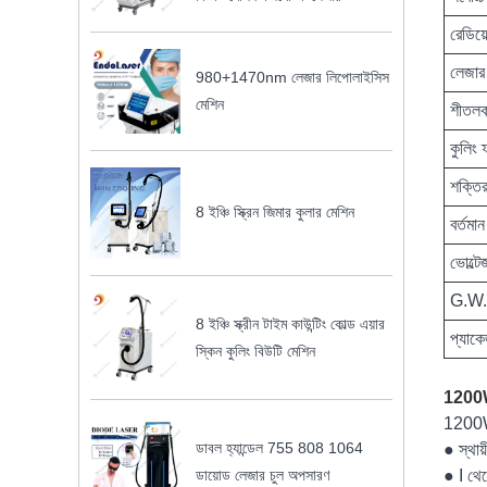
রেডিয়
লেজার ক
980+1470nm লেজার লিপোলাইসিস
মেশিন
শীতলক
কুলিং 
শক্তি
8 ইঞ্চি স্ক্রিন জিমার কুলার মেশিন
বর্তমা
ভোল্টে
G.W.
8 ইঞ্চি স্ক্রীন টাইম কাউন্টিং কোল্ড এয়ার
প্যাক
স্কিন কুলিং বিউটি মেশিন
1200W 
1200W 
ডাবল হ্যান্ডেল 755 808 1064
● স্থায
ডায়োড লেজার চুল অপসারণ
● I থেক