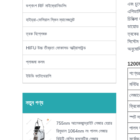
এবং চুল
ভগ্নাংশ RF মাইক্রোনিডলিং
এপিডার্
চিকিত্স
হাইড্রা-ফেসিয়াল স্কিন ম্যানেজমেন্ট
ডায়োড
ত্বকের 
ত্বক বিশ্লেষক
সিস্টে
HIFU উচ্চ তীব্রতা ফোকাসড আল্ট্রাসাউন্ড
অনুমো
প্লাজমা কলম
1200W 
পণ্যের
ইউভি ফটোথেরাপি
মনিটর
লেজার
নতুন পণ্য
ফ্রিকোয
স্পট 
755nm আলেকজান্দ্রাইট লেজার হেয়ার
পালস 
রিমুভাল 1064nm লং পালস লেজার
সর্বোচ্
বিউটি মেশিন কসমেটিক লেজার