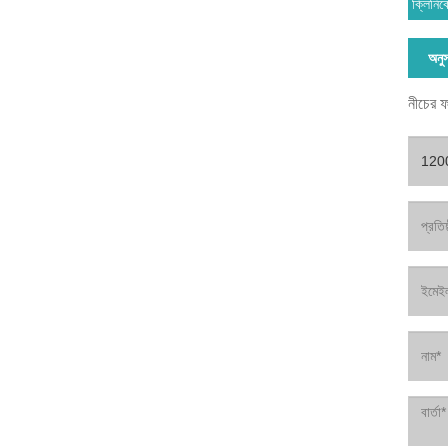
ক্লিনিক
অনুস
নীচের ফ