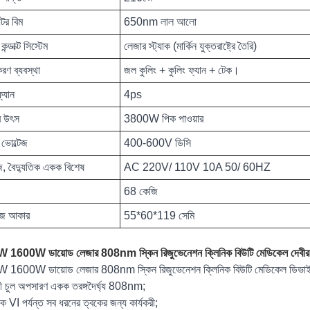
েটর বিম
650nm লাল আলো
ন্ডাক্ট সিস্টেম
লেজার স্ট্যাক (মার্কিন যুক্তরাষ্ট্রে তৈরি)
রণ ব্যবস্থা
জল কুলিং + কুলিং ফ্যান + টেক।
ফ্যান
4ps
র উৎস
3800W পিক পাওয়ার
ন ভোল্টেজ
400-600V ডিসি
জ, বৈদ্যুতিক একক বিশেষ
AC 220V/ 110V 10A 50/ 60HZ
68 কেজি
েজ আকার
55*60*119 সেমি
1600W ডায়োড লেজার 808nm স্কিন রিজুভেনেশন ক্লিনিক বিউটি মেডিকেল দেবীর পণ্য
1600W ডায়োড লেজার 808nm স্কিন রিজুভেনেশন ক্লিনিক বিউটি মেডিকেল ডিভাইস
়ী চুল অপসারণ একক তরঙ্গদৈর্ঘ্য 808nm;
ে VI পর্যন্ত সব ধরনের ত্বকের জন্য কার্যকরী;