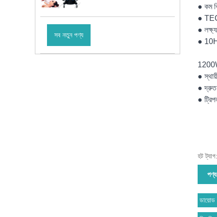
● কম বি
● TEC 
● লক্ষ্য 
সব নতুন পণ্য
● 10Hz 
1200W 
● স্থায
● দ্রুত
● ট্রিপ
হট ট্যা
পণ্য
ডায়োড 