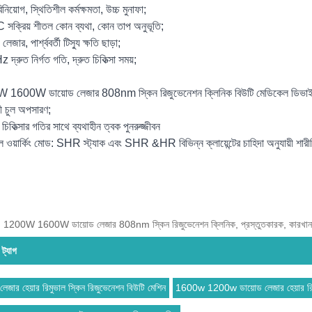
নিয়োগ, স্থিতিশীল কর্মক্ষমতা, উচ্চ মুনাফা;
সক্রিয় শীতল কোন ব্যথা, কোন তাপ অনুভূতি;
লেজার, পার্শ্ববর্তী টিস্যু ক্ষতি ছাড়া;
দ্রুত নির্গত গতি, দ্রুত চিকিত্সা সময়;
1600W ডায়োড লেজার 808nm স্কিন রিজুভেনেশন ক্লিনিক বিউটি মেডিকেল ডিভাইসের
়ী চুল অপসারণ;
 চিকিত্সার গতির সাথে ব্যথাহীন ত্বক পুনরুজ্জীবন
ল ওয়ার্কিং মোড: SHR স্ট্যাক এবং SHR &HR বিভিন্ন ক্লায়েন্টের চাহিদা অনুযায়ী শারীর
গ: 1200W 1600W ডায়োড লেজার 808nm স্কিন রিজুভেনেশন ক্লিনিক, প্রস্তুতকারক, কারখানা, সরব
 ট্যাগ
লেজার হেয়ার রিমুভাল স্কিন রিজুভেনেশন বিউটি মেশিন
1600w 1200w ডায়োড লেজার হেয়ার রিমু