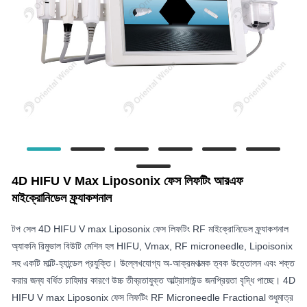
4D HIFU V Max Liposonix ফেস লিফটিং আরএফ
মাইক্রোনিডেল ফ্র্যাকশনাল
টপ সেল 4D HIFU V max Liposonix ফেস লিফটিং RF মাইক্রোনিডেল ফ্র্যাকশনাল
অ্যাকনি রিমুভাল বিউটি মেশিন হল HIFU, Vmax, RF microneedle, Lipoisonix
সহ একটি মাল্টি-হ্যান্ডেল প্রযুক্তি। উল্লেখযোগ্য অ-আক্রমণাত্মক ত্বক উত্তোলন এবং শক্ত
করার জন্য বর্ধিত চাহিদার কারণে উচ্চ তীব্রতাযুক্ত আল্ট্রাসাউন্ড জনপ্রিয়তা বৃদ্ধি পাচ্ছে। 4D
HIFU V max Liposonix ফেস লিফটিং RF Microneedle Fractional শুধুমাত্র