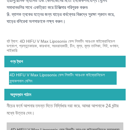
হায়ালুরোনিক অ্যাসিড এবং কোলাজেনের মতো ইনজেকশনযোগ্য সৌন্দর্য
সমাধানগুলির সাথে একত্রিত করে চিকিত্সার পরিপূরক করুন৷
9. ব্যাপক ত্বকের যত্নের জন্য ঘাড়ের বার্ধক্যের বিরুদ্ধে সুরক্ষা প্রদান করে,
ঘাড়ের বলিরেখা অপসারণকে লক্ষ্য করুন।
হট ট্যাগ: 4D HIFU V Max Liposonix ফেস লিফটিং আরএফ মাইক্রোনিডেল
ভগ্নাংশ, প্রস্তুতকারক, কারখানা, সরবরাহকারী, চীন, মূল্য, মূল্য তালিকা, সিই, গুণমান,
পাইকারি
পণ্য ট্যাগ
4D HIFU V Max Liposonix ফেস লিফটিং আরএফ মাইক্রোনিডেল
ফ্র্যাকশনাল মেশিন
অনুসন্ধান পাঠান
নীচের ফর্মে আপনার তদন্ত দিতে নির্দ্বিধায় দয়া করে. আমরা আপনাকে 24 ঘন্টার
মধ্যে উত্তর দেব।