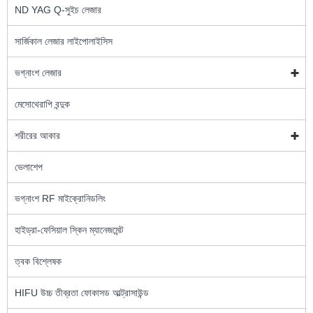
ND YAG Q-সুইচ লেজার
সার্জিকাল লেজার লাইপোলাইসিস
ভগ্নাংশ লেজার
মেসোথেরাপি বন্দুক
শরীরের আকার
ভেলাশেপ
ভগ্নাংশ RF মাইক্রোনিডলিং
হাইড্রা-ফেসিয়াল স্কিন ম্যানেজমেন্ট
ত্বক বিশ্লেষক
HIFU উচ্চ তীব্রতা ফোকাসড আল্ট্রাসাউন্ড