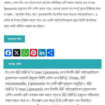
জোয়াল, ডাবল চিন এবং গালের মতো জায়গায় অতিরিক্ত চর্বি কমাতে সাহায্য করে না বরং
liposonix হ্যান্ডেলে বডি শেপিং করতে পারে, চোখের চারপাশ সহ সম্পূর্ণ মুখের চিকিত্সার জন্য
V ম্যাক্স , প্রসারিত চিহ্ন, ব্রণ, পুনঃসারফেসিং ইত্যাদির জন্য আরএফ মাইক্রোনিডেল। 1
মেশিন 4 উপায়ে চিকিত্সা করতে পারে এবং একটি প্রতিযোগিতামূলক মূল্য বিউটি ক্লিনিকের
জন্য একটি মৌলিক সরঞ্জাম হয়ে উঠছে।
অনুসন্ধান পাঠান
Facebook
X
WhatsApp
Pinterest
LinkedIn
Share
পণ্যের বর্ণনা
টপ সেল 4D HIFU V max Liposonix ফেস লিফটিং RF মাইক্রোনিডেল
ফ্র্যাকশনাল অ্যাকনি রিমুভাল বিউটি মেশিন হল HIFU, Vmax, RF
microneedle, Lipoisonix সহ একটি মাল্টি-হ্যান্ডেল প্রযুক্তি। 4D
HIFU V max Liposonix ফেস লিফটিং RF মাইক্রোনিডেল ফ্র্যাকশনাল
মেশিন এমনকি ছোট এলাকায় কাজ করতে পারে যা 3D HIFU হ্যান্ডেল সঠিকভাবে
লক্ষ্য করতে পারে না। ভি-ম্যাক্স হেড মাত্র 3-5 সেমি ব্যাস এবং ডিজাইনে