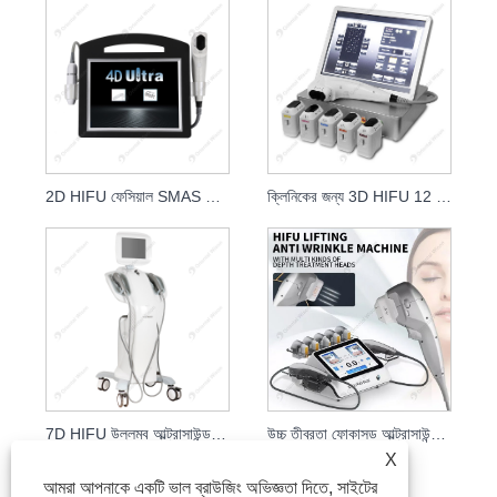
2D HIFU ফেসিয়াল SMAS লিফটিং রিঙ্কেল রিমুভাল সেলুন মেশিন
ক্লিনিকের জন্য 3D HIFU 12 লাইন Smas ফেসিয়াল লিফটিং হিফু
7D HIFU উল্লম্ব আল্ট্রাসাউন্ড আল্ট্রাফর্মার Smas মুখ শক্ত করা
উচ্চ তীব্রতা ফোকাসড আল্ট্রাসাউন্ড 7D হিফু পোর্টেবল মেশিন
X
আমরা আপনাকে একটি ভাল ব্রাউজিং অভিজ্ঞতা দিতে, সাইটের