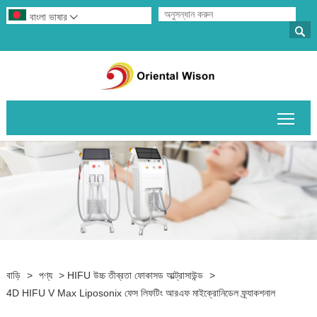
বাংলা ভাষার


প্রধান
বাড়ি
>
পণ্য
>
HIFU উচ্চ তীব্রতা ফোকাসড আল্ট্রাসাউন্ড
>
4D HIFU V Max Liposonix ফেস লিফটিং আরএফ মাইক্রোনিডেল ফ্র্যাকশনাল