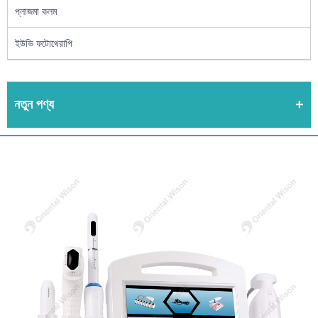
প্লাজমা কলম
ইউভি ফটোথেরাপি
নতুন পণ্য