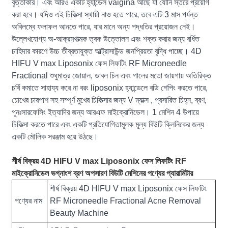
বৃত্তাকার। এবং আরও একটি হ্যান্ডেল vaigina আছে যা যোনি স্তরে প্রয়োগ
করা হবে। যদিও এই চিকিত্সা স্থায়ী নাও হতে পারে, তবে এটি 3 মাস পর্যন্ত
অবিলম্বে ফলাফল আনতে পারে, যার মানে অন্য পদ্ধতির প্রয়োজন নেই।
উল্লেখযোগ্য অ-আক্রমণাত্মক ত্বক উত্তোলন এবং শক্ত করার জন্য বর্ধিত
চাহিদার কারণে উচ্চ তীব্রতাযুক্ত আল্ট্রাসাউন্ড জনপ্রিয়তা বৃদ্ধি পাচ্ছে। 4D
HIFU V max Liposonix ফেস লিফটিং RF Microneedle
Fractional শুধুমাত্র জোয়াল, ডাবল চিন এবং গালের মতো জায়গায় অতিরিক্ত
চর্বি কমাতে সাহায্য করে না বরং liposonix হ্যান্ডেলে বডি শেপিং করতে পারে,
চোখের চারপাশ সহ সম্পূর্ণ মুখের চিকিত্সার জন্য V ম্যাক্স , প্রসারিত চিহ্ন, ব্রণ,
পুনঃসারফেসিং ইত্যাদির জন্য আরএফ মাইক্রোনিডেল। 1 মেশিন 4 উপায়ে
চিকিত্সা করতে পারে এবং একটি প্রতিযোগিতামূলক মূল্য বিউটি ক্লিনিকের জন্য
একটি মৌলিক সরঞ্জাম হয়ে উঠছে।
শীর্ষ বিক্রয় 4D HIFU V max Liposonix ফেস লিফটিং RF
মাইক্রোনিডেল ভগ্নাংশ ব্রণ অপসারণ বিউটি মেশিনের পণ্যের প্যারামিটার
শীর্ষ বিক্রয় 4D HIFU V max Liposonix ফেস লিফটিং
পণ্যের নাম
RF Microneedle Fractional Acne Removal
Beauty Machine