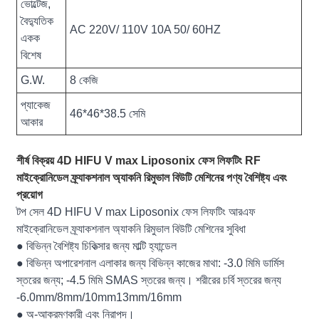
ভোল্টেজ,
বৈদ্যুতিক
AC 220V/ 110V 10A 50/ 60HZ
একক
বিশেষ
G.W.
8 কেজি
প্যাকেজ
46*46*38.5 সেমি
আকার
শীর্ষ বিক্রয় 4D HIFU V max Liposonix ফেস লিফটিং RF
মাইক্রোনিডেল ফ্র্যাকশনাল অ্যাকনি রিমুভাল বিউটি মেশিনের পণ্য বৈশিষ্ট্য এবং
প্রয়োগ
টপ সেল 4D HIFU V max Liposonix ফেস লিফটিং আরএফ
মাইক্রোনিডেল ফ্র্যাকশনাল অ্যাকনি রিমুভাল বিউটি মেশিনের সুবিধা
● বিভিন্ন বৈশিষ্ট্য চিকিত্সার জন্য মাল্টি হ্যান্ডেল
● বিভিন্ন অপারেশনাল এলাকার জন্য বিভিন্ন কাজের মাথা: -3.0 মিমি ডার্মিস
স্তরের জন্য; -4.5 মিমি SMAS স্তরের জন্য। শরীরের চর্বি স্তরের জন্য
-6.0mm/8mm/10mm13mm/16mm
● অ-আক্রমণকারী এবং নিরাপদ।