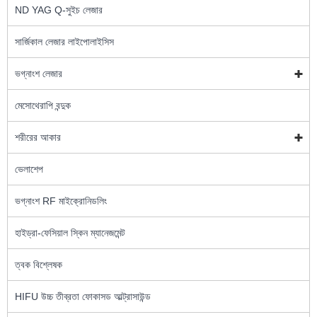
ND YAG Q-সুইচ লেজার
সার্জিকাল লেজার লাইপোলাইসিস
ভগ্নাংশ লেজার
মেসোথেরাপি বন্দুক
শরীরের আকার
ভেলাশেপ
ভগ্নাংশ RF মাইক্রোনিডলিং
হাইড্রা-ফেসিয়াল স্কিন ম্যানেজমেন্ট
ত্বক বিশ্লেষক
HIFU উচ্চ তীব্রতা ফোকাসড আল্ট্রাসাউন্ড