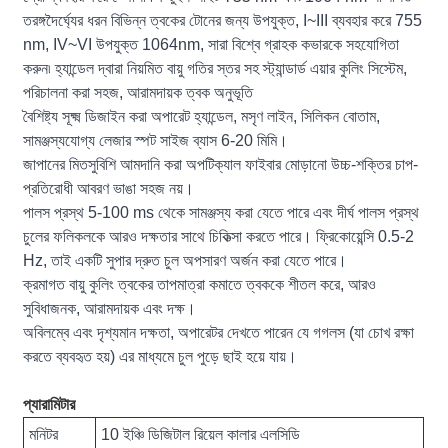
তরঙ্গদৈর্ঘ্যের ধরন বিভিন্ন ত্বকের টোনের জন্য উপযুক্ত, I~III ব্যবহার করে 755
nm, IV~VI উপযুক্ত 1064nm, সারা বিশ্বে গ্রাহক কভারকে সহযোগিতা
করুন৷ হ্যান্ডেল দ্বারা নিয়মিত বায়ু গতির স্তর সহ স্ট্যান্ডার্ড এয়ার কুলিং সিস্টেম,
পরিচালনা করা সহজ, আরামদায়ক ত্বক অনুভূতি
বৈশিষ্ট্য সূক্ষ্ম ডিজাইন করা অপারেট হ্যান্ডেল, মসৃণ লাইন, সিলিকন বোতাম,
সামঞ্জস্যযোগ্য লেজার স্পট সাইজ ব্যাস 6-20 মিমি।
জাপানের মিতসুবিশি আমদানি করা অপটিক্যাল ফাইবার মোড়ানো উচ্চ-শক্তির চাপ-
প্রতিরোধী আবরণ ভাঙা সহজ নয়।
পালস প্রস্থ 5-100 ms থেকে সামঞ্জস্য করা যেতে পারে এবং দীর্ঘ পালস প্রস্থ
চুলের ফলিকলকে আরও দক্ষতার সাথে চিকিত্সা করতে পারে। ফ্রিকোয়েন্সি 0.5-2
Hz, তাই একটি সুপার দ্রুত চুল অপসারণ অর্জন করা যেতে পারে।
ক্রমাগত বায়ু কুলিং ত্বকের তাপমাত্রা কমাতে ত্বককে শীতল করে, আরও
সুবিধাজনক, আরামদায়ক এবং দক্ষ।
অবিলম্বে এবং দৃশ্যমান দক্ষতা, অপারেটর দেখতে পারেন যে গগলস (যা চোখ রক্ষা
করতে ব্যবহৃত হয়) এর মাধ্যমে চুল পুড়ে ছাই হয়ে যায়।
প্যারামিটার
মনিটর
10 ইঞ্চি ডিজিটাল রিয়েল কালার এলসিডি