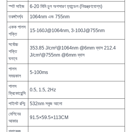
স্পট সাইজ
6-20 মিমি চুল অপসারণ হ্যান্ডেল (নিয়ন্ত্রণযোগ্য)
তরঙ্গদৈর্ঘ্য
1064nm এবং 755nm
একক পালস
15-160J@1064nm, 3-100J@755nm
শক্তি
সর্বোচ্চ
353.85 J/cm²@1064nm @6mm ব্যাস 212.4
শক্তি
J/cm²@755nm @6mm ব্যাস
ঘনত্ব
পালস
5-100ms
সময়কাল
পালস
0.5, 1.5, 2Hz
ফ্রিকোয়েন্সি
পাইলট রশ্মি
532nm সবুজ আলো
মেশিনের
91.5×59.5×113CM
আকার
প্যাকেজ