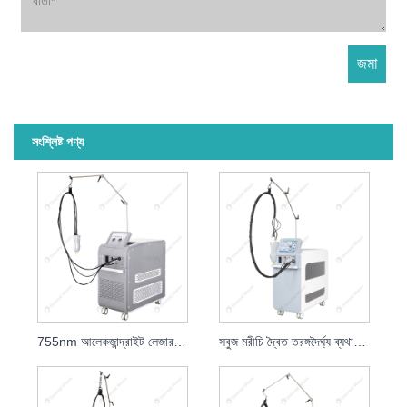
সংশ্লিষ্ট পণ্য
755nm আলেকজান্দ্রাইট লেজার হেয়ার রিমুভাল বিউটি ইকুইপমেন্ট
সবুজ মরীচি দ্বৈত তরঙ্গদৈর্ঘ্য ব্যথামনা আলেকজান্দ্রাইট লেজার চুল অপসারণ