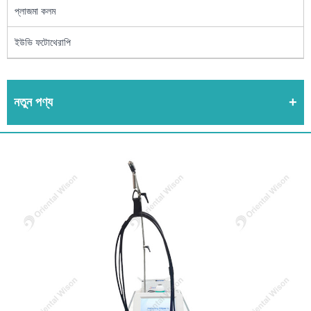
প্লাজমা কলম
ইউভি ফটোথেরাপি
নতুন পণ্য