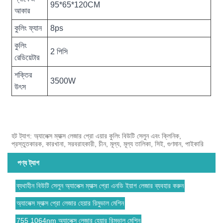
95*65*120CM
আকার
কুলিং ফ্যান
8ps
কুলিং
2 পিসি
রেডিয়েটার
শক্তির
3500W
উৎস
হট ট্যাগ: অ্যালেক্স ম্যাক্স লেজার প্রো এয়ার কুলিং বিউটি সেলুন এবং ক্লিনিক,
প্রস্তুতকারক, কারখানা, সরবরাহকারী, চীন, মূল্য, মূল্য তালিকা, সিই, গুণমান, পাইকারি
পণ্য ট্যাগ
ব্যথাহীন বিউটি সেলুন অ্যালেক্স ম্যাক্স প্রো এনডি ইয়াগ লেজার ব্যবহার করুন
অ্যালেক্স ম্যাক্স প্রো লেজার হেয়ার রিমুভাল মেশিন
755 1064nm অ্যালেক্স লেজার হেয়ার রিমুভাল মেশিন