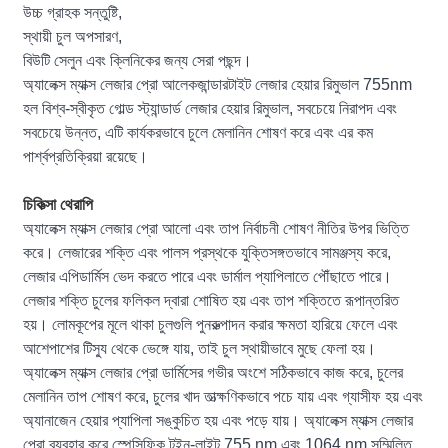
উচ্চ গ্রাহক সন্তুষ্টি,
স্থায়ী চুল অপসারণ,
বিউটি সেলুন এবং ক্লিনিকের জন্য সেরা পছন্দ।
অ্যালেক্স ম্যাক্স লেজার প্রো আলেকজান্ডারটাইট লেজার হেয়ার রিমুভাল 755nm
হল বিশ্ব-স্বীকৃত গোল্ড স্ট্যান্ডার্ড লেজার হেয়ার রিমুভাল, সবচেয়ে নিরাপদ এবং
সবচেয়ে উন্নত, এটি কার্যকরভাবে চুলে মেলানিন শোষণ করে এবং এর কম
পার্শ্বপ্রতিক্রিয়া রয়েছে।
চিকিত্সা থেরাপি
অ্যালেক্স ম্যাক্স লেজার প্রো আলো এবং তাপ নির্বাচনী শোষণ নীতির উপর ভিত্তি
করে। লেজারের শক্তি এবং পালস প্রস্থকে যুক্তিসঙ্গতভাবে সামঞ্জস্য করে,
লেজার এপিডার্মিস ভেদ করতে পারে এবং ডার্মাল প্যাপিলাতে পৌঁছাতে পারে।
লেজার শক্তি চুলের ফলিকল দ্বারা শোষিত হয় এবং তাপ শক্তিতে রূপান্তরিত
হয়। লোমকূপের মূলে থাকা চুলগুলি পুনরুত্পাদন করার ক্ষমতা হারিয়ে ফেলে এবং
আশেপাশের টিস্যু থেকে ভেঙ্গে যায়, তাই চুল স্থায়ীভাবে মুছে ফেলা হয়।
অ্যালেক্স ম্যাক্স লেজার প্রো ডার্মিসের গভীর অংশে সঠিকভাবে কাজ করে, চুলের
মেলানিন তাপ শোষণ করে, চুলের খাদ তাত্ক্ষণিকভাবে পচে যায় এবং গ্যাসীফ হয় এবং
অ্যানাজেন হেয়ার প্যাপিলা সঙ্কুচিত হয় এবং পড়ে যায়। অ্যালেক্স ম্যাক্স লেজার
প্রো ব্যবহার করে স্পেসিফিক টুইন-লাইট 755 nm এবং 1064 nm সম্মিলিত