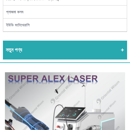
প্লাজমা কলম
ইউভি ফটোথেরাপি
নতুন পণ্য