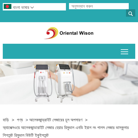
বাংলা ভাষার


প্রধান
বাড়ি
>
পণ্য
>
আলেকজান্ড্রাইট লেজারের চুল অপসারণ
>
অ্যালেক্সওয়ে আলেকজান্ডারাইট লেজার হেয়ার রিমুভাল এনডি ইয়াগ লং পালস লেজার ভাস্কুলার
পিগমেন্ট রিমুভাল বিউটি ইকুইপমেন্ট