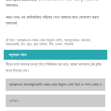
সমানভাবে.
আরও তথ্য এবং কাস্টমাইজড পরিষেবা পেতে আমাদের সাথে যোগাযোগ করতে
স্বাগতম!
হট ট্যাগ: অ্যালেক্সওয়ে লেজার হেয়ার রিমুভাল মেশিন, প্রস্তুতকারক, কারখানা,
সরবরাহকারী, চীন, মূল্য, মূল্য তালিকা, সিই, গুণমান, পাইকারি
অনুসন্ধান পাঠান
নীচের ফর্মে আপনার তদন্ত দিতে নির্দ্বিধায় দয়া করে. আমরা আপনাকে 24 ঘন্টার
মধ্যে উত্তর দেব।