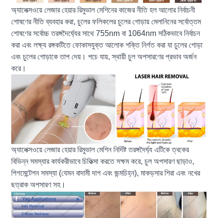
অ্যালেক্সওয়ে লেজার হেয়ার রিমুভাল মেশিনের কাজের নীতি হল আলোর নির্বাচনী
শোষণের নীতি ব্যবহার করা, চুলের ফলিকলের চুলের গোড়ায় মেলানিনের সর্বোত্তম
শোষণের সর্বোচ্চ তরঙ্গদৈর্ঘ্যের সাথে 755nm বা 1064nm সঠিকভাবে নির্বাচন
করা এবং লক্ষ্য রঙ্গকটিতে ফোকাসযুক্ত আলোক শক্তি নির্গত করা যা চুলের গোড়া
এবং চুলের গোড়াকে তাপ দেয়। পচে যায়, স্থায়ী চুল অপসারণের প্রভাব অর্জন
করে।
অ্যালেক্সওয়ে লেজার হেয়ার রিমুভাল মেশিন নির্দিষ্ট তরঙ্গদৈর্ঘ্য এটিকে ত্বকের
বিভিন্ন সমস্যার কার্যকরীভাবে চিকিত্সা করতে সক্ষম করে, চুল অপসারণ ছাড়াও,
পিগমেন্টেশন সমস্যা (যেমন বাদামী দাগ এবং জন্মচিহ্ন), মাকড়সার শিরা এবং নখের
ছত্রাক অপসারণ সহ।