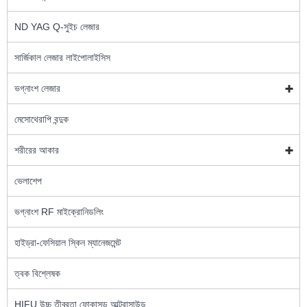
ND YAG Q-সুইচ লেজার
সার্জিকাল লেজার লাইপোলাইসিস
ভগ্নাংশ লেজার
মেসোথেরাপি বন্দুক
শরীরের আকার
ভেলাশেপ
ভগ্নাংশ RF মাইক্রোনিডলিং
হাইড্রা-ফেসিয়াল স্কিন ম্যানেজমেন্ট
ত্বক বিশ্লেষক
HIFU উচ্চ তীব্রতা ফোকাসড আল্ট্রাসাউন্ড