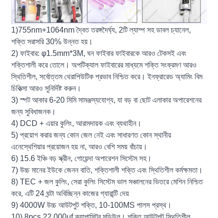
1)755nm+1064nm দ্বৈত তরঙ্গদৈর্ঘ্য, 2টি ল্যাম্প সহ ডাবল চ্যানেল,
শক্তি সরাসরি 30% উন্নত হয়।
2) ফাইবার: φ1.5mm*3M, ঘন ফাইবার ফাইবারকে আরও টেকসই এবং
শক্তিশালী করে তোলে। অপটিক্যাল ফাইবারের মাধ্যমে শক্তি সংক্রমণ আরও
স্থিতিশীল, সর্বোত্তম থেরাপিউটিক প্রভাব নিশ্চিত করে। ইনফ্রারেড অ্যামিং বিম
চিকিত্সা আরও সুনির্দিষ্ট করুন।
3) স্পট আকার 6-20 মিমি সামঞ্জস্যযোগ্য, যা বড় বা ছোট এলাকার অপারেশনের
জন্য সুবিধাজনক।
4) DCD + এয়ার কুলিং, আরামদায়ক এবং ব্যথাহীন।
5) প্রয়োগ করার জন্য কোন জেল নেই এবং সাধারণত কোন স্থানীয়
এনেস্থেশিয়ার প্রয়োজন হয় না, আরও বেশি সময় বাঁচায়।
6) 15.6 ইঞ্চি বড় স্ক্রীন, গোয়েন্দা অপারেশন সিস্টেম সহ।
7) উচ্চ মানের ইউকে জেনন বাতি, শক্তিশালী শক্তি এবং স্থিতিশীল কর্মক্ষমতা।
8) TEC + জল কুলিং, সেরা কুলিং সিস্টেম ভাল সঞ্চালনের ভিতরে মেশিন নিশ্চিত
করে, এটি 24 ঘন্টা অবিচ্ছিন্ন কাজের গ্যারান্টি দেয়
9) 4000W উচ্চ আউটপুট শক্তি, 10-100MS পালস প্রস্থ।
10) 8pcs 22,000uf ক্যাপাসিটর মডিউল। শক্তি আউটপুট স্থিতিশীল,