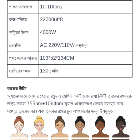
পালস সময়কাল
10-100ms
ক্যাপাসিটার
22000uf*8
শক্তির উৎস
4000W
ভোল্টেজ
AC 220V/110V/অন্যান্য
প্যাকেজের আকার
103*52*134CM
মেশিনের ওজন
130 কেজি
কাজের নীতি:
অ্যালেক্সওয়ে লেজার হেয়ার রিমুভাল মেশিন একটি লেজার যা নির্দিষ্ট ত্বকের রঙ্গককে
লক্ষ্য করতে 755nm+1064nm ডুয়াল-ওয়েভলেংথ লেজার ব্যবহার করে।
সমস্ত ত্বকের ধরন এবং ত্বকের রঙের চুল অপসারণের জন্য উপযুক্ত।