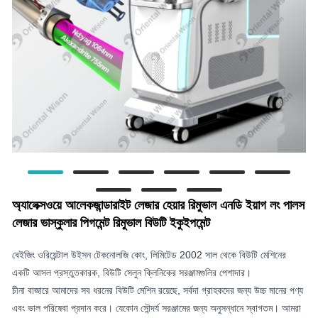
অ্যালেক্সওয়ে আলেকজান্ডারাইট লেজার হেয়ার রিমুভাল এনডি ইয়াগ লং পালস
লেজার ভাস্কুলার পিগমেন্ট রিমুভাল বিউটি ইকুইপমেন্ট
বেইজিং ওরিয়েন্টাল উইসন টেকনোলজি কোং, লিমিটেড 2002 সাল থেকে বিউটি মেশিনের
একটি আসল প্রস্তুতকারক, বিউটি সেলুন ক্লিনিকের সরঞ্জামগুলির পেশাদার।
চীনা বাজারে আমাদের সব ধরনের বিউটি মেশিন রয়েছে, সর্বদা গ্রাহকদের জন্য উচ্চ মানের পণ্য
এবং ভাল পরিষেবা প্রদান করে। যেকোন সৌন্দর্য সরঞ্জামের জন্য অনুসন্ধানে স্বাগতম। আমরা