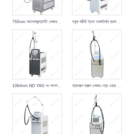
755nm আলেকজান্দ্রাইট লেজার হেয়ার রিমুভাল বিউটি ইকুইপমেন্ট
সবুজ মরীচি দ্বৈত তরঙ্গদৈর্ঘ্য ব্যথামনা আলেকজান্দ্রাইট লেজার চুল অপসারণ
1064nm ND YAG লং পালসড লেজার হেয়ার রিমুভাল
অ্যালেক্স ম্যাক্স লেজার প্রো এয়ার কুলিং বিউটি সেলুন এবং ক্লিনিক