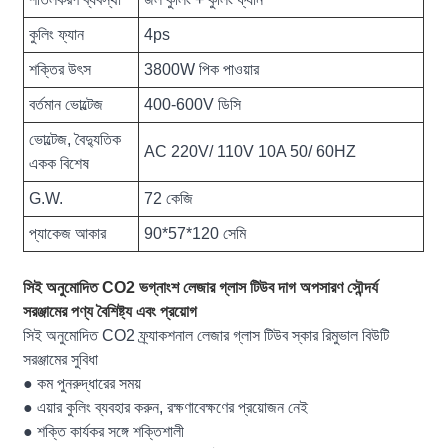
কুলিং ফ্যান
4ps
শক্তির উৎস
3800W পিক পাওয়ার
বর্তমান ভোল্টেজ
400-600V ডিসি
ভোল্টেজ, বৈদ্যুতিক
AC 220V/ 110V 10A 50/ 60HZ
একক বিশেষ
G.W.
72 কেজি
প্যাকেজ আকার
90*57*120 সেমি
সিই অনুমোদিত CO2 ভগ্নাংশ লেজার গ্লাস টিউব দাগ অপসারণ সৌন্দর্য
সরঞ্জামের পণ্য বৈশিষ্ট্য এবং প্রয়োগ
সিই অনুমোদিত CO2 ফ্র্যাকশনাল লেজার গ্লাস টিউব স্কার রিমুভাল বিউটি
সরঞ্জামের সুবিধা
● কম পুনরুদ্ধারের সময়
● এয়ার কুলিং ব্যবহার করুন, রক্ষণাবেক্ষণের প্রয়োজন নেই
● শক্তি কার্যকর সঙ্গে শক্তিশালী