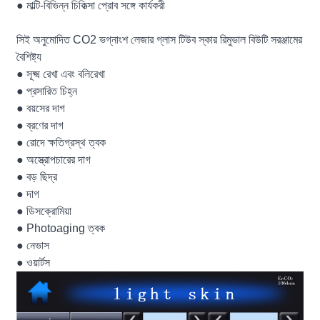
● মাল্টি-বিভিন্ন চিকিত্সা প্রোব সঙ্গে কার্যকরী
সিই অনুমোদিত CO2 ভগ্নাংশ লেজার গ্লাস টিউব স্কার রিমুভাল বিউটি সরঞ্জামের
বৈশিষ্ট্য
● সূক্ষ্ম রেখা এবং বলিরেখা
● প্রসারিত চিহ্ন
● বয়সের দাগ
● ব্রণের দাগ
● রোদে ক্ষতিগ্রস্থ ত্বক
● অস্ত্রোপচারের দাগ
● বড় ছিদ্র
● দাগ
● ডিসক্রোমিয়া
● Photoaging ত্বক
● নেভাস
● ওয়ার্টস