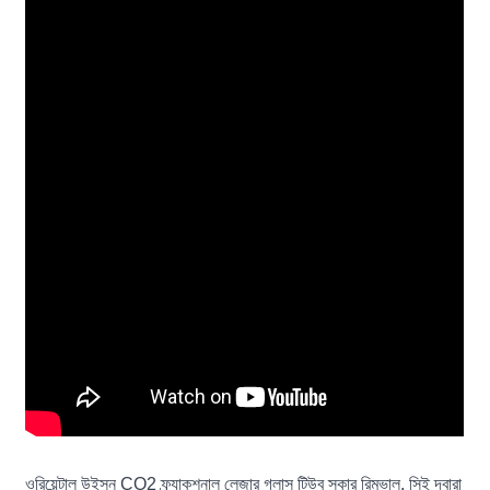
ওরিয়েন্টাল উইসন CO2 ফ্র্যাকশনাল লেজার গ্লাস টিউব স্কার রিমুভাল, সিই দ্বারা