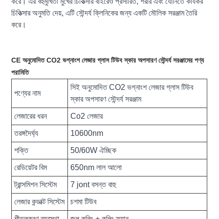
করে। এর বহুমুখিতা মুখের চিকিত্সার বাইরেও প্রসারিত, শরীর এবং যোনিতে কার্যকর
চিকিত্সার অনুমতি দেয়, এটি সৌন্দর্য ক্লিনিকের জন্য একটি মৌলিক সরঞ্জাম তৈরি
করে।
CE অনুমোদিত CO2 ভগ্নাংশ লেজার গ্লাস টিউব স্কার অপসারণ সৌন্দর্য সরঞ্জামের পণ্য
পরামিতি
সিই অনুমোদিত CO2 ভগ্নাংশ লেজার গ্লাস টিউব
পণ্যের নাম
স্কার অপসারণ সৌন্দর্য সরঞ্জাম
লেজারের ধরন
Co2 লেজার
তরঙ্গদৈর্ঘ্য
10600nm
শক্তি
50/60W ঐচ্ছিক
রেডিয়েটর বিম
650nm লাল আলো
ট্রান্সমিশন সিস্টেম
7 jont বসন্ত বাহু
লেজার কন্ডাক্ট সিস্টেম
চশমা টিউব
শীতলকরণ ব্যবস্থা
জল কুলিং + কুলিং ফ্যান