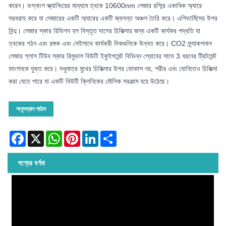
করেন। ভগ্নাংশ স্ক্যানিংয়ের মাধ্যমে ত্বকে 10600nm লেজার রশ্মির একাধিক অ্যারে
সরবরাহ করে যা লেজারের একটি অ্যারের একটি জ্বলন্ত অঞ্চল তৈরি করে। এপিডার্মিসের উপর
বিন্দু। লেজার স্কার রিভিশন হল বিস্তৃত দাগের চিকিত্সার জন্য একটি কার্যকর পদ্ধতি যা
ত্বকের গঠন এবং রঙ্গক এবং সেইসাথে কার্যকরী দিকগুলিকে উন্নত করে। CO2 ফ্র্যাকশনাল
লেজার গ্লাস টিউব স্কার রিমুভাল বিউটি ইকুইপমেন্ট বিভিন্ন প্রোবের সাথে 3 ধরনের ট্রিটমেন্ট
ফাংশনকে যুক্ত করে। শুধুমাত্র মুখের চিকিত্সার উপর ফোকাস নয়, শরীর এবং যোনিতেও চিকিত্সা
করা যেতে পারে যা একটি বিউটি ক্লিনিকের মৌলিক সরঞ্জাম হয়ে উঠেছে।
অনুসন্ধান পাঠান
Facebook
X
WhatsApp
Pinterest
LinkedIn
Share
পণ্যের বর্ণনা