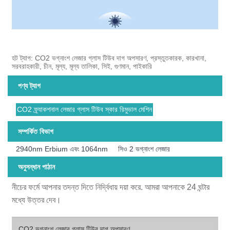
হট ট্যাগ: CO2 ভগ্নাংশ লেজার গ্লাস টিউব দাগ অপসারণ, প্রস্তুতকারক, কারখানা,
সরবরাহকারী, চীন, মূল্য, মূল্য তালিকা, সিই, গুণমান, পাইকারি
পণ্য ট্যাগ
CO2 ফ্র্যাকশনাল লেজার গ্লাস টিউব স্কার রিমুভাল মেশিন
সম্পর্কিত বিভাগ
2940nm Erbium এবং 1064nm
সিও 2 ভগ্নাংশ লেজার
অনুসন্ধান পাঠান
নীচের ফর্মে আপনার তদন্ত দিতে নির্দ্বিধায় দয়া করে. আমরা আপনাকে 24 ঘন্টার
মধ্যে উত্তর দেব।