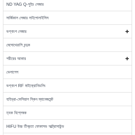
ND YAG Q-সুইচ লেজার
সার্জিকাল লেজার লাইপোলাইসিস
ভগ্নাংশ লেজার
মেসোথেরাপি বন্দুক
শরীরের আকার
ভেলাশেপ
ভগ্নাংশ RF মাইক্রোনিডলিং
হাইড্রা-ফেসিয়াল স্কিন ম্যানেজমেন্ট
ত্বক বিশ্লেষক
HIFU উচ্চ তীব্রতা ফোকাসড আল্ট্রাসাউন্ড