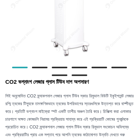
CO2 ভগ্নাংশ লেজার গ্লাস টিউব দাগ অপসারণ
সিই অনুমোদিত CO2 ফ্র্যাকশনাল লেজার গ্লাস টিউব স্কার রিমুভাল বিউটি ইকুইপমেন্ট লেজার
রশ্মি ত্বকের টিস্যুকে তাৎক্ষণিকভাবে ত্বকের উপরিভাগের স্তরগুলিকে উত্তপ্ত করে বাষ্পীভূত
করে। প্রতিটি ভগ্নাংশ মাইক্রো স্পট একটি তাপীয় অঞ্চল তৈরি করে। চিকিত্সা করা এলাকার
চারপাশে অক্ষত কোষগুলি নিরাময় প্রক্রিয়ায় সাহায্য করে এই প্রক্রিয়াটি কোষের পুনর্জন্মকে
প্ররোচিত করে। CO2 ফ্র্যাকশনাল লেজার গ্লাস টিউব স্কার রিমুভাল সংকোচন অবিলম্বে
এবং প্রক্রিয়াটির প্রায় এক সপ্তাহ পরে আপনি ত্বকের কাঠামোগত উন্নতি দেখতে শুরু