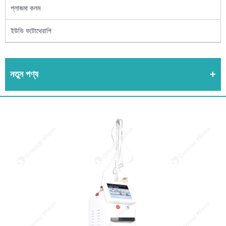
প্লাজমা কলম
ইউভি ফটোথেরাপি
নতুন পণ্য