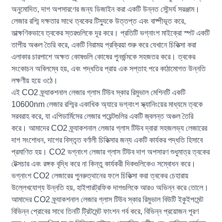
অনুমোদিত, দাগ অপসারণের জন্য ডিজাইন করা একটি উন্নত সৌন্দর্য সরঞ্জাম।
লেজার রশ্মি দক্ষতার সাথে ত্বকের টিস্যুকে উত্তপ্ত এবং বাষ্পীভূত করে,
তাত্ক্ষণিকভাবে ত্বকের স্তরগুলিকে দূর করে। প্রতিটি ভগ্নাংশ মাইক্রো স্পট একটি
তাপীয় অঞ্চল তৈরি করে, একটি নিরাময় প্রক্রিয়া শুরু করে যেখানে চিকিত্সা করা
এলাকার চারপাশে অক্ষত কোষগুলি কোষের পুনর্জন্মকে সহজতর করে। ত্বকের
সংকোচন অবিলম্বে হয়, এবং পদ্ধতির প্রায় এক সপ্তাহ পরে কাঠামোগত উন্নতি
লক্ষণীয় হয়ে ওঠে।
এই CO2 ফ্র্যাকশনাল লেজার গ্লাস টিউব স্কার রিমুভাল মেশিনটি একটি
10600nm লেজার রশ্মির একাধিক অ্যারে ভগ্নাংশ স্ক্যানিংয়ের মাধ্যমে ত্বকে
সরবরাহ করে, যা এপিডার্মিসের লেজার পয়েন্টগুলির একটি জ্বলন্ত অঞ্চল তৈরি
করে। আমাদের CO2 ফ্র্যাকশনাল লেজার গ্লাস টিউব দ্বারা সহজলভ্য লেজারের
দাগ সংশোধন, দাগের বিস্তৃত বর্ণালী চিকিত্সার জন্য একটি কার্যকর পদ্ধতি হিসাবে
প্রমাণিত হয়। CO2 ভগ্নাংশ লেজার গ্লাস টিউব দাগ অপসারণ শুধুমাত্র ত্বকের
টেক্সচার এবং রঙ্গক বৃদ্ধি করে না কিন্তু কার্যকরী দিকগুলিকেও সম্বোধন করে।
ভগ্নাংশ CO2 লেজারের পুনরুত্থানের ফলে চিকিত্সা করা ত্বকের চেহারায়
উল্লেখযোগ্য উন্নতি হয়, হাইপারট্রফিক দাগগুলিকে আরও অভিন্ন করে তোলে।
আমাদের CO2 ফ্র্যাকশনাল লেজার গ্লাস টিউব স্কার রিমুভাল বিউটি ইকুইপমেন্ট
বিভিন্ন প্রোবের সাথে তিনটি ট্রিটমেন্ট ফাংশন গর্ব করে, বিভিন্ন প্রয়োজন পূরণ