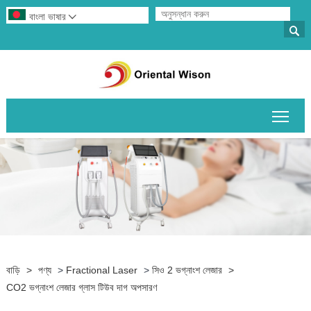
বাংলা ভাষার


প্রধান
বাড়ি
>
পণ্য
>
Fractional Laser
>
সিও 2 ভগ্নাংশ লেজার
>
CO2 ভগ্নাংশ লেজার গ্লাস টিউব দাগ অপসারণ