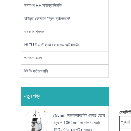
ভগ্নাংশ RF মাইক্রোনিডলিং
হাইড্রা-ফেসিয়াল স্কিন ম্যানেজমেন্ট
ত্বক বিশ্লেষক
HIFU উচ্চ তীব্রতা ফোকাসড আল্ট্রাসাউন্ড
প্লাজমা কলম
ইউভি ফটোথেরাপি
নতুন পণ্য
স্পেসি
755nm আলেকজান্দ্রাইট লেজার হেয়ার
প্রদর্শ
রিমুভাল 1064nm লং পালস লেজার
বিউটি মেশিন কসমেটিক লেজার