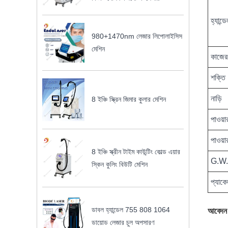
হ্যান্ড
980+1470nm লেজার লিপোলাইসিস
মেশিন
কাজের
শক্তি
নাড়ি
8 ইঞ্চি স্ক্রিন জিমার কুলার মেশিন
পাওয়ার
পাওয়া
8 ইঞ্চি স্ক্রীন টাইম কাউন্টিং কোল্ড এয়ার
G.W.
স্কিন কুলিং বিউটি মেশিন
প্যাক
ডাবল হ্যান্ডেল 755 808 1064
আবেদন
ডায়োড লেজার চুল অপসারণ