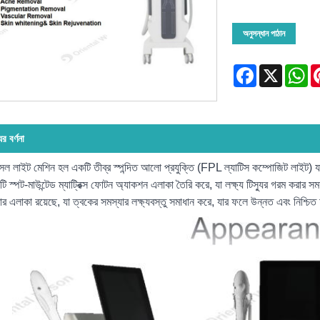
অনুসন্ধান পাঠান
Facebook
X
Wh
ের বর্ণনা
 লাইট মেশিন হল একটি তীব্র স্পন্দিত আলো প্রযুক্তি (FPL ল্যাটিস কম্পোজিট লাইট) যা আ
ি স্পট-মাউন্টেড ম্যাট্রিক্স ফোটন অ্যাকশন এলাকা তৈরি করে, যা লক্ষ্য টিস্যুর গরম করার 
র এলাকা রয়েছে, যা ত্বকের সমস্যার লক্ষ্যবস্তু সমাধান করে, যার ফলে উন্নত এবং নিশ্চিত হ