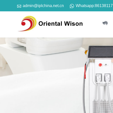

Whatsapp:
86138117
admin@iplchina.net.cn
বাড়ি