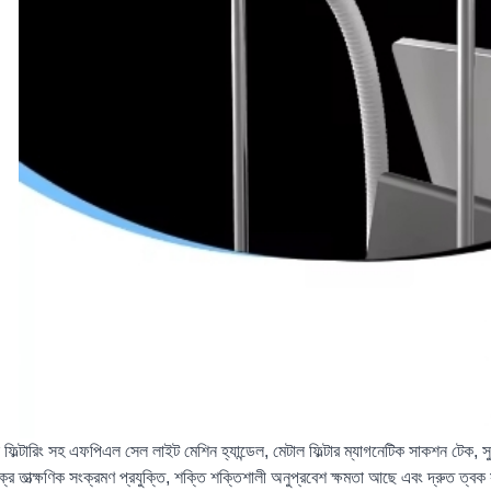
ফিল্টারিং সহ এফপিএল সেল লাইট মেশিন হ্যান্ডেল, মেটাল ফিল্টার ম্যাগনেটিক সাকশন টেক, স
ক্র তাত্ক্ষণিক সংক্রমণ প্রযুক্তি, শক্তি শক্তিশালী অনুপ্রবেশ ক্ষমতা আছে এবং দ্রুত ত্বক