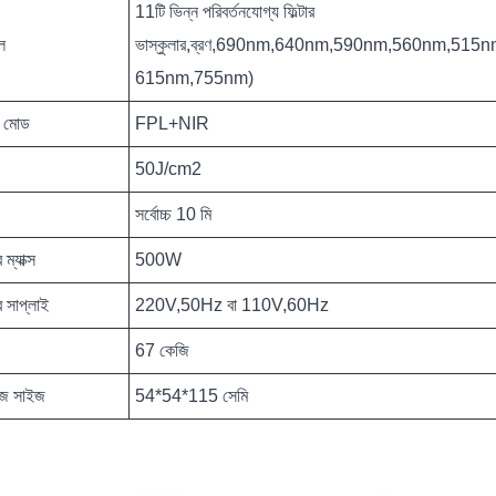
11টি ভিন্ন পরিবর্তনযোগ্য ফিল্টার
েল
ভাস্কুলার,ব্রণ,690nm,640nm,590nm,560nm,515
615nm,755nm)
 মোড
FPL+NIR
50J/cm2
সর্বোচ্চ 10 মি
 ম্যাক্স
500W
র সাপ্লাই
220V,50Hz বা 110V,60Hz
67 কেজি
েজ সাইজ
54*54*115 সেমি