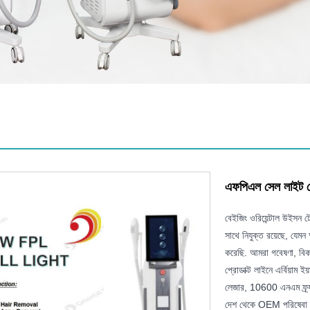
এফপিএল সেল লাইট ম
বেইজিং ওরিয়েন্টাল উইসন 
সাথে নিযুক্ত রয়েছে, যেম
করেছি. আমরা গবেষণা, বিকা
প্রোডাক্ট লাইনে এর্বিয়া
লেজার, 10600 এনএম ফ্র্
দেশ থেকে OEM পরিষেবা 