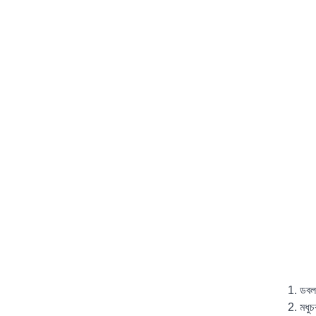
1. ডবল 
2. মধুচ