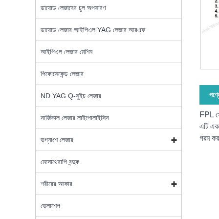
ডায়োড লেজারের চুল অপসারণ
ডায়োড লেজার আইপিএল YAG লেজার আরএফ
আইপিএল লেজার মেশিন
পিকোসেকেন্ড লেজার
পণ্য
ND YAG Q-সুইচ লেজার
FPL সেল
সার্জিকাল লেজার লাইপোলাইসিস
এটি একট
গরম করা
ভগ্নাংশ লেজার
মেসোথেরাপি বন্দুক
শরীরের আকার
ভেলাশেপ