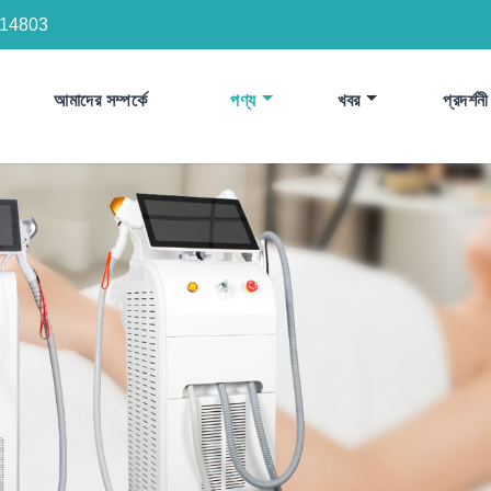
14803
আমাদের সম্পর্কে
পণ্য
খবর
প্রদর্শনী