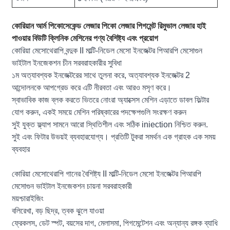
কোরিয়ান আর্ম পিকোসেকেন্ড লেজার পিকো লেজার পিগমেন্ট রিমুভাল লেজার হাই
পাওয়ার বিউটি ক্লিনিক মেশিনের পণ্য বৈশিষ্ট্য এবং প্রয়োগ
কোরিয়া মেসোথেরাপি বন্দুক II মাল্টি-নিডেল মেসো ইনজেক্টর পিআরপি মেসোগুন
ভাইটাল ইনজেকশন চীন সরবরাহকারীর সুবিধা
১ম অত্যাবশ্যক ইনজেক্টরের সাথে তুলনা করে, অত্যাবশ্যক ইনজেক্টর 2
আন্দোলনকে আপগ্রেড করে এটি নীরবতা এবং আরও মসৃণ করে।
স্বাভাবিক কাজ ব্লক করতে ভিতরে নোংরা অ্যাক্সেস মেশিন এড়াতে ডাবল ফিল্টার
যোগ করুন, একই সময়ে মেশিন পরিষ্কারের পদক্ষেপগুলি সংরক্ষণ করুন
সুই যুক্ত ফ্ল্যাপ সামনে আরো স্থিতিশীল এবং সঠিক iniection নিশ্চিত করুন.
সুই এবং ফিটার উভয়ই ব্যবহারযোগ্য। প্রতিটি টুকরা সমর্থন এক গ্রাহক এক সময়
ব্যবহার
কোরিয়া মেসোথেরাপি গানের বৈশিষ্ট্য II মাল্টি-নিডেল মেসো ইনজেক্টর পিআরপি
মেসোগুন ভাইটাল ইনজেকশন চায়না সরবরাহকারী
ময়শ্চারাইজিং
বলিরেখা, বড় ছিদ্র, ত্বক ঝুলে যাওয়া
ফ্রেকলস, ডেট স্পট, বয়সের দাগ, মেলাসমা, পিগমেন্টেশন এবং অন্যান্য রঙ্গক ব্যাধি