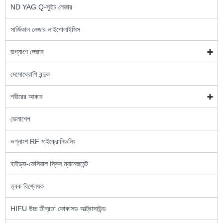
ND YAG Q-সুইচ লেজার
সার্জিকাল লেজার লাইপোলাইসিস
ভগ্নাংশ লেজার
মেসোথেরাপি বন্দুক
শরীরের আকার
ভেলাশেপ
ভগ্নাংশ RF মাইক্রোনিডলিং
হাইড্রা-ফেসিয়াল স্কিন ম্যানেজমেন্ট
ত্বক বিশ্লেষক
HIFU উচ্চ তীব্রতা ফোকাসড আল্ট্রাসাউন্ড