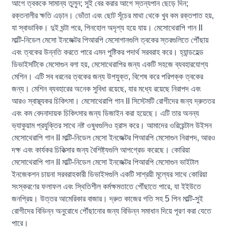
আগে ত্বককে সামান্য তুলুন; সুই বের করার আগে স্তন্যপান ছেড়ে দিন;
রক্তনালীর ক্ষতি এড়ান। ভোঁতা এবং ছোট সূঁচের মাথা থেকে খুব কম রক্তপাত হয়,
যা স্বাভাবিক। দুই ঘন্টা পরে, পিনহোল অদৃশ্য হয়ে যায়। মেসোথেরাপি গান II
মাল্টি-নিডেল মেসো ইনজেক্টর পিআরপি মেসোগানগুলি ত্বকের স্তরগুলিতে পৌঁছায়
এবং ত্বকের উন্নতি করতে পারে এমন পুষ্টিকর পদার্থ সরবরাহ করে। হ্যান্ডহেল্ড
ডিভাইসটিকে মেসোগুন বলা হয়, মেসোথেরাপির জন্য একটি সহজে ব্যবহারযোগ্য
মেশিন। এটি সব ধরনের ত্বকের জন্য উপযুক্ত, বিশেষ করে পরিপক্ক ত্বকের
জন্য। মেশিন ব্যবহারের অনেক সুবিধা রয়েছে, যার মধ্যে রয়েছে নিরাপদ এবং
আরও স্বাস্থ্যকর চিকিৎসা। মেসোথেরাপি গান II সিস্টেমটি রোগীদের জন্য দ্রুততর
এবং কম বেদনাদায়ক চিকিৎসার জন্য ডিজাইন করা হয়েছে। এটি তার অনন্য
ভ্যাকুয়াম প্রযুক্তির সাথে নষ্ট ওষুধগুলিও হ্রাস করে। আমাদের ওরিয়েন্টাল উইসন
মেসোথেরাপি গান II মাল্টি-নিডেল মেসো ইনজেক্টর পিআরপি মেসোগুন নিরাপদ, আরও
দক্ষ এবং কার্যকর চিকিত্সার জন্য বৈশিষ্ট্যগুলি আপগ্রেড করেছে। কোরিয়া
মেসোথেরাপি গান II মাল্টি-নিডেল মেসো ইনজেক্টর পিআরপি মেসোগুন ভাইটাল
ইনজেকশন চায়না সরবরাহকারী ডিভাইসগুলি একটি সাশ্রয়ী মূল্যের সাথে কোরিয়া
সংস্করণের ফলাফল এবং স্থিতিশীল কর্মক্ষমতাতে পৌঁছাতে পারে, যা ইইউতে
জনপ্রিয়। উত্তর আমেরিকার বাজার। দ্রুত কাজের গতি সহ 5 পিন মাল্টি-সুই
রোগীদের বিভিন্ন অনুরোধে পৌঁছানোর জন্য বিভিন্ন সমাধান দিয়ে পূরণ করা যেতে
পারে।