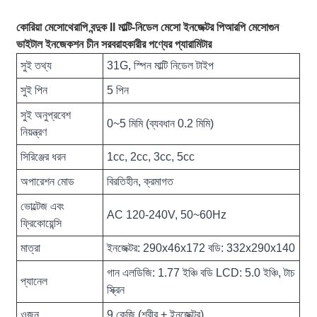
কোরিয়া মেসোথেরাপি বন্দুক II মাল্টি-নিডেল মেসো ইনজেক্টর পিআরপি মেসোগুন
ভাইটাল ইনজেকশন চীন সরবরাহকারীর পণ্যের প্যারামিটার
সুই তথ্য
31G, স্পিন মাল্টি নিডেল টাইপ
সুই পিন
5 পিন
সুই অনুপ্রবেশ
0~5 মিমি (ব্যবধান 0.2 মিমি)
নিয়ন্ত্রণ
সিরিঞ্জের ধরন
1cc, 2cc, 3cc, 5cc
অপারেশন মোড
বিরতিহীন, ক্রমাগত
ভোল্টেজ এবং
AC 120-240V, 50~60Hz
ফ্রিকোয়েন্সি
মাত্রা
ইনজেক্টর: 290x46x172 বডি: 332x290x140
গান এলডিজি: 1.77 ইঞ্চি বডি LCD: 5.0 ইঞ্চি, টাচ
প্যানেল
স্ক্রিন
ওজন
9 কেজি (শরীর + ইনজেক্টর)