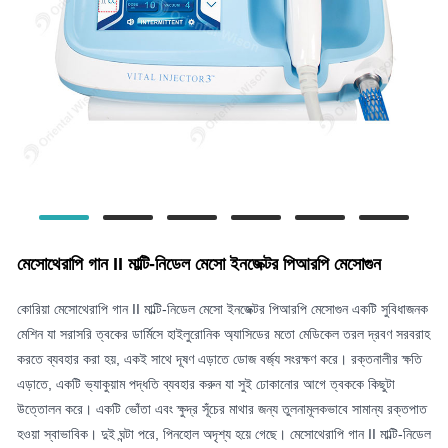
মেসোথেরাপি গান II মাল্টি-নিডেল মেসো ইনজেক্টর পিআরপি মেসোগুন
কোরিয়া মেসোথেরাপি গান II মাল্টি-নিডেল মেসো ইনজেক্টর পিআরপি মেসোগুন একটি সুবিধাজনক
মেশিন যা সরাসরি ত্বকের ডার্মিসে হাইলুরোনিক অ্যাসিডের মতো মেডিকেল তরল দ্রবণ সরবরাহ
করতে ব্যবহার করা হয়, একই সাথে দূষণ এড়াতে ডোজ বর্জ্য সংরক্ষণ করে। রক্তনালীর ক্ষতি
এড়াতে, একটি ভ্যাকুয়াম পদ্ধতি ব্যবহার করুন যা সুই ঢোকানোর আগে ত্বককে কিছুটা
উত্তোলন করে। একটি ভোঁতা এবং ক্ষুদ্র সূঁচের মাথার জন্য তুলনামূলকভাবে সামান্য রক্তপাত
হওয়া স্বাভাবিক। দুই ঘন্টা পরে, পিনহোল অদৃশ্য হয়ে গেছে। মেসোথেরাপি গান II মাল্টি-নিডেল