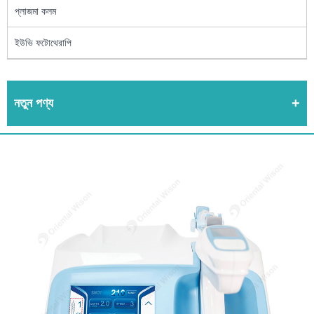
প্লাজমা কলম
ইউভি ফটোথেরাপি
নতুন পণ্য