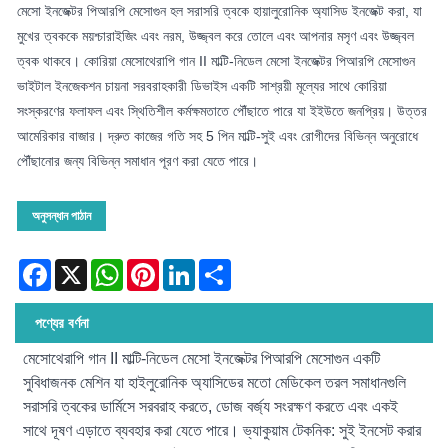
মেসো ইনজেক্টর পিআরপি মেসোগুন হল সরাসরি ত্বকে হায়ালুরোনিক অ্যাসিড ইনজেক্ট করা, যা
মুখের ত্বককে ময়শ্চারাইজিং এবং নরম, উজ্জ্বল করে তোলে এবং আপনার মসৃণ এবং উজ্জ্বল
ত্বক থাকবে। কোরিয়া মেসোথেরাপি গান II মাল্টি-নিডেল মেসো ইনজেক্টর পিআরপি মেসোগুন
ভাইটাল ইনজেকশন চায়না সরবরাহকারী ডিভাইস একটি সাশ্রয়ী মূল্যের সাথে কোরিয়া
সংস্করণের ফলাফল এবং স্থিতিশীল কর্মক্ষমতাতে পৌঁছাতে পারে যা ইইউতে জনপ্রিয়। উত্তর
আমেরিকার বাজার। দ্রুত কাজের গতি সহ 5 পিন মাল্টি-সুই এবং রোগীদের বিভিন্ন অনুরোধে
পৌঁছানোর জন্য বিভিন্ন সমাধান পূরণ করা যেতে পারে।
অনুসন্ধান পাঠান
Facebook
X
WhatsApp
Pinterest
LinkedIn
Share
পণ্যের বর্ণনা
মেসোথেরাপি গান II মাল্টি-নিডেল মেসো ইনজেক্টর পিআরপি মেসোগুন একটি
সুবিধাজনক মেশিন যা হাইলুরোনিক অ্যাসিডের মতো মেডিকেল তরল সমাধানগুলি
সরাসরি ত্বকের ডার্মিসে সরবরাহ করতে, ডোজ বর্জ্য সংরক্ষণ করতে এবং একই
সাথে দূষণ এড়াতে ব্যবহার করা যেতে পারে। ভ্যাকুয়াম টেকনিক: সুই ইনসেট করার