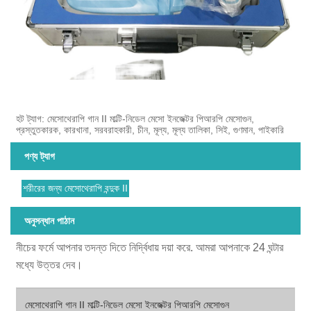
হট ট্যাগ: মেসোথেরাপি গান II মাল্টি-নিডেল মেসো ইনজেক্টর পিআরপি মেসোগুন,
প্রস্তুতকারক, কারখানা, সরবরাহকারী, চীন, মূল্য, মূল্য তালিকা, সিই, গুণমান, পাইকারি
পণ্য ট্যাগ
শরীরের জন্য মেসোথেরাপি বন্দুক II
অনুসন্ধান পাঠান
নীচের ফর্মে আপনার তদন্ত দিতে নির্দ্বিধায় দয়া করে. আমরা আপনাকে 24 ঘন্টার
মধ্যে উত্তর দেব।