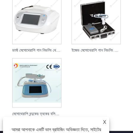
ডার্মা মেসোথেরাপি গান নিডলিং থেরাপি স্কিন বুস্টার
ইজেড মেসোথেরাপি গান নিডলিং থেরাপি হায়ালুরোনিক অ্যাসিড ইনজেক্টর
মেসোথেরাপি বন্দুকের ত্বকের বলিরেখা অপসারণ
X
আমরা আপনাকে একটি ভাল ব্রাউজিং অভিজ্ঞতা দিতে, সাইটের