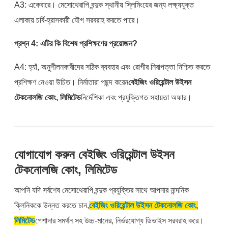
A3: একেবারে। মেসোথেরাপি বন্দুক স্থানীয় স্লিমিংয়ের জন্য লক্ষ্যযুক্ত
এলাকায় চর্বি-হ্রাসকারী যৌগ সরবরাহ করতে পারে।
প্রশ্ন 4: এটির কি বিশেষ প্রশিক্ষণের প্রয়োজন?
A4: হ্যাঁ, অনুশীলনকারীদের সঠিক ব্যবহার এবং রোগীর নিরাপত্তা নিশ্চিত করতে
প্রশিক্ষণ নেওয়া উচিত। নির্মাতারা পছন্দ করেন
বেইজিং ওরিয়েন্টাল উইসন
টেকনোলজি কোং, লিমিটেড
নির্দেশিকা এবং প্রযুক্তিগত সহায়তা অফার।
যোগাযোগ করুন বেইজিং ওরিয়েন্টাল উইসন
টেকনোলজি কোং, লিমিটেড
আপনি যদি সর্বশেষ মেসোথেরাপি বন্দুক প্রযুক্তির সাথে আপনার নান্দনিক
ক্লিনিককে উন্নত করতে চান,
বেইজিং ওরিয়েন্টাল উইসন টেকনোলজি কোং,
লিমিটেড
পেশাদার সমর্থন সহ উচ্চ-মানের, নির্ভরযোগ্য ডিভাইস সরবরাহ করে।