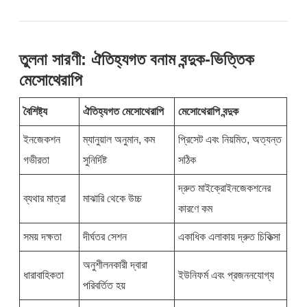
তুলনা সারণী: ঐতিহ্যগত বনাম বন্দুক-ভিত্তিক
মেসোথেরাপি
বৈশিষ্ট্য
ঐতিহ্যগত মেসোথেরাপি
মেসোথেরাপি বন্দুক
ইনজেকশন
ম্যানুয়াল অনুমান, কম
প্রিসেট এবং নিয়মিত, অত্যন্ত
গভীরতা
সুনির্দিষ্ট
সঠিক
দ্রুত মাইক্রোইনজেকশনের
ব্যথার মাত্রা
মাঝারি থেকে উচ্চ
কারণে কম
সময় দক্ষতা
দীর্ঘতর সেশন
একাধিক এলাকায় দ্রুত চিকিত্সা
অনুশীলনকারী দ্বারা
ধারাবাহিকতা
ইউনিফর্ম এবং প্রজননযোগ্য
পরিবর্তিত হয়