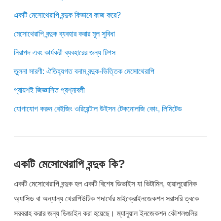
একটি মেসোথেরাপি বন্দুক কিভাবে কাজ করে?
মেসোথেরাপি বন্দুক ব্যবহার করার মূল সুবিধা
নিরাপদ এবং কার্যকরী ব্যবহারের জন্য টিপস
তুলনা সারণী: ঐতিহ্যগত বনাম বন্দুক-ভিত্তিক মেসোথেরাপি
প্রায়শই জিজ্ঞাসিত প্রশ্নাবলী
যোগাযোগ করুন বেইজিং ওরিয়েন্টাল উইসন টেকনোলজি কোং, লিমিটেড
একটি মেসোথেরাপি বন্দুক কি?
একটি মেসোথেরাপি বন্দুক হল একটি বিশেষ ডিভাইস যা ভিটামিন, হায়ালুরোনিক
অ্যাসিড বা অন্যান্য থেরাপিউটিক পদার্থের মাইক্রোইনজেকশন সরাসরি ত্বকে
সরবরাহ করার জন্য ডিজাইন করা হয়েছে। ম্যানুয়াল ইনজেকশন কৌশলগুলির