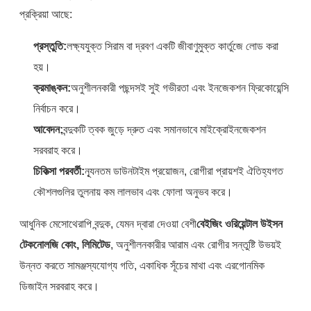
প্রক্রিয়া আছে:
প্রস্তুতি:
লক্ষ্যযুক্ত সিরাম বা দ্রবণ একটি জীবাণুমুক্ত কার্তুজে লোড করা
হয়।
ক্রমাঙ্কন:
অনুশীলনকারী পছন্দসই সুই গভীরতা এবং ইনজেকশন ফ্রিকোয়েন্সি
নির্বাচন করে।
আবেদন:
বন্দুকটি ত্বক জুড়ে দ্রুত এবং সমানভাবে মাইক্রোইনজেকশন
সরবরাহ করে।
চিকিত্সা পরবর্তী:
ন্যূনতম ডাউনটাইম প্রয়োজন, রোগীরা প্রায়শই ঐতিহ্যগত
কৌশলগুলির তুলনায় কম লালভাব এবং ফোলা অনুভব করে।
আধুনিক মেসোথেরাপি বন্দুক, যেমন দ্বারা দেওয়া বেশী
বেইজিং ওরিয়েন্টাল উইসন
টেকনোলজি কোং, লিমিটেড
, অনুশীলনকারীর আরাম এবং রোগীর সন্তুষ্টি উভয়ই
উন্নত করতে সামঞ্জস্যযোগ্য গতি, একাধিক সূঁচের মাথা এবং এরগোনমিক
ডিজাইন সরবরাহ করে।