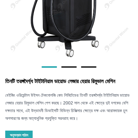
তিনটি তরঙ্গদৈর্ঘ্য টাইটানিয়াম ডায়োড লেজার হেয়ার রিমুভাল মেশিন
বেইজিং ওরিয়েন্টাল উইসন টেকনোলজি কোং লিমিটেডের তিনটি তরঙ্গদৈর্ঘ্য টাইটানিয়াম ডায়োড
লেজার হেয়ার রিমুভাল মেশিন পেশ করছে। 2002 সাল থেকে এই ক্ষেত্রে দুই দশকের বেশি
দক্ষতার সাথে, এই উদ্ভাবনী ডিভাইসটি বিভিন্ন চিকিত্সার ক্ষেত্রে দক্ষ এবং আরামদায়ক চুল
অপসারণের জন্য অত্যাধুনিক প্রযুক্তি সরবরাহ করে।
অনুসন্ধান পাঠান