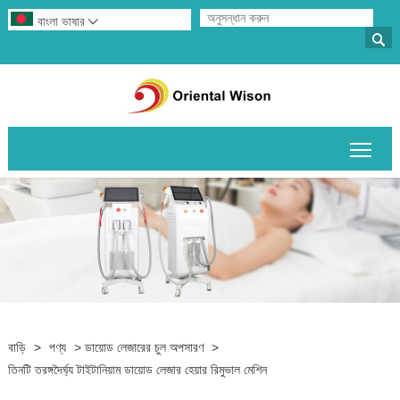
বাংলা ভাষার


প্রধান
বাড়ি
>
পণ্য
>
ডায়োড লেজারের চুল অপসারণ
>
তিনটি তরঙ্গদৈর্ঘ্য টাইটানিয়াম ডায়োড লেজার হেয়ার রিমুভাল মেশিন