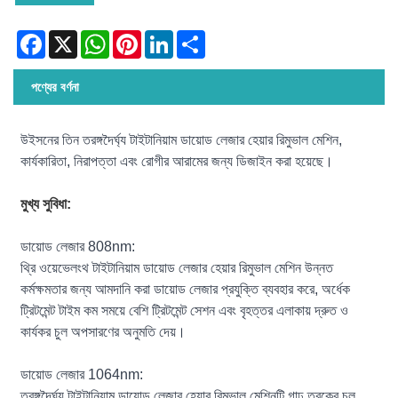
Facebook
X
WhatsApp
Pinterest
LinkedIn
Share
পণ্যের বর্ণনা
উইসনের তিন তরঙ্গদৈর্ঘ্য টাইটানিয়াম ডায়োড লেজার হেয়ার রিমুভাল মেশিন,
কার্যকারিতা, নিরাপত্তা এবং রোগীর আরামের জন্য ডিজাইন করা হয়েছে।
মুখ্য সুবিধা:
ডায়োড লেজার 808nm:
থ্রি ওয়েভেলংথ টাইটানিয়াম ডায়োড লেজার হেয়ার রিমুভাল মেশিন উন্নত
কর্মক্ষমতার জন্য আমদানি করা ডায়োড লেজার প্রযুক্তি ব্যবহার করে, অর্ধেক
ট্রিটমেন্ট টাইম কম সময়ে বেশি ট্রিটমেন্ট সেশন এবং বৃহত্তর এলাকায় দ্রুত ও
কার্যকর চুল অপসারণের অনুমতি দেয়।
ডায়োড লেজার 1064nm:
তরঙ্গদৈর্ঘ্য টাইটানিয়াম ডায়োড লেজার হেয়ার রিমুভাল মেশিনটি গাঢ় ত্বকের চুল