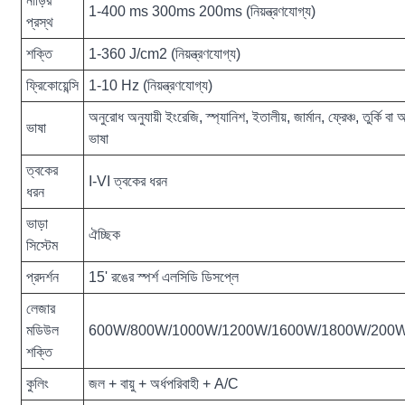
নাড়ির
1-400 ms 300ms 200ms (নিয়ন্ত্রণযোগ্য)
প্রস্থ
শক্তি
1-360 J/cm2 (নিয়ন্ত্রণযোগ্য)
ফ্রিকোয়েন্সি
1-10 Hz (নিয়ন্ত্রণযোগ্য)
অনুরোধ অনুযায়ী ইংরেজি, স্প্যানিশ, ইতালীয়, জার্মান, ফ্রেঞ্চ, তুর্কি ব
ভাষা
ভাষা
ত্বকের
I-VI ত্বকের ধরন
ধরন
ভাড়া
ঐচ্ছিক
সিস্টেম
প্রদর্শন
15' রঙের স্পর্শ এলসিডি ডিসপ্লে
লেজার
মডিউল
600W/800W/1000W/1200W/1600W/1800W/200
শক্তি
কুলিং
জল + বায়ু + অর্ধপরিবাহী + A/C