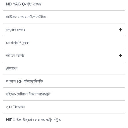
ND YAG Q-সুইচ লেজার
সার্জিকাল লেজার লাইপোলাইসিস
ভগ্নাংশ লেজার
মেসোথেরাপি বন্দুক
শরীরের আকার
ভেলাশেপ
ভগ্নাংশ RF মাইক্রোনিডলিং
হাইড্রা-ফেসিয়াল স্কিন ম্যানেজমেন্ট
ত্বক বিশ্লেষক
HIFU উচ্চ তীব্রতা ফোকাসড আল্ট্রাসাউন্ড