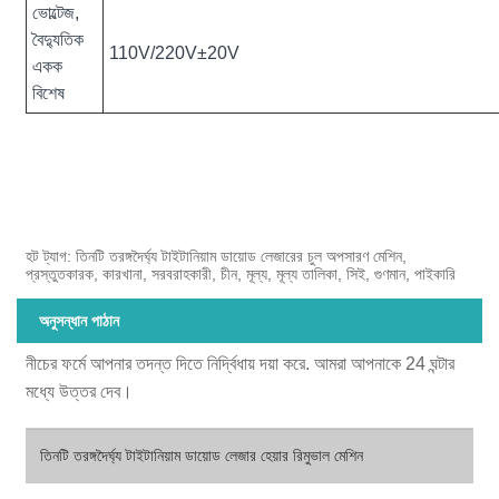
ভোল্টেজ,
বৈদ্যুতিক
110V/220V±20V
একক
বিশেষ
হট ট্যাগ: তিনটি তরঙ্গদৈর্ঘ্য টাইটানিয়াম ডায়োড লেজারের চুল অপসারণ মেশিন,
প্রস্তুতকারক, কারখানা, সরবরাহকারী, চীন, মূল্য, মূল্য তালিকা, সিই, গুণমান, পাইকারি
অনুসন্ধান পাঠান
নীচের ফর্মে আপনার তদন্ত দিতে নির্দ্বিধায় দয়া করে. আমরা আপনাকে 24 ঘন্টার
মধ্যে উত্তর দেব।