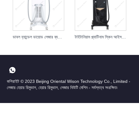
ডাবল হ্যান্ডেল ডায়োড লেজার ব্যথামুক্ত চুল অপসারণ
টাইটানিয়াম প্ল্যাটিনাম স্কিন আইস লেজার হেয়ার রিমুভাল
কপিরাইট © 2023 Beijing Oriental Wison Technology Co., Limited -
লেজার হেয়ার রিমুভাল, হেয়ার রিমুভাল, লেজার বিউটি মেশিন - সর্বস্বত্ব সংরক্ষিত৷