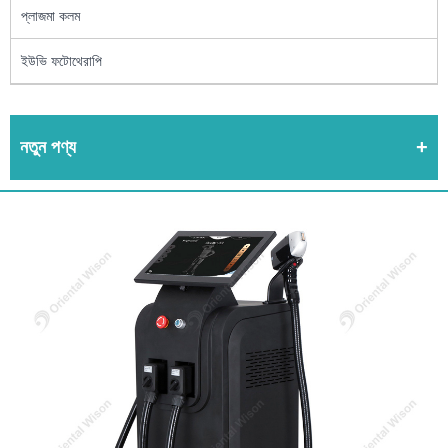
প্লাজমা কলম
ইউভি ফটোথেরাপি
নতুন পণ্য