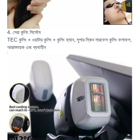
4. সেরা কুলিং সিস্টেম
TEC কুলিং + ওয়াটার কুলিং + কুলিং ফ্যান, সুপার স্কিন সারফেস কুলিং ফলাফল,
আরামদায়ক এবং ব্যথাহীন