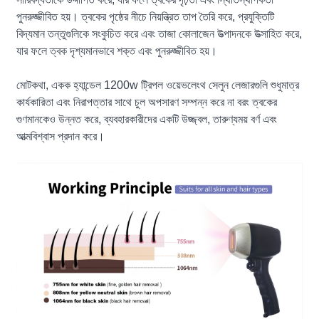
পুনরুজ্জীবিত হয়। ত্বকের পৃষ্ঠের নীচে নিয়ন্ত্রিত তাপ তৈরি করে, প্রযুক্তিটি
বিদ্যমান তন্তুগুলিকে সংকুচিত করে এবং তাজা কোলাজেন উত্পাদনকে উত্সাহিত করে,
যার ফলে ত্বক দৃশ্যমানভাবে শক্ত এবং পুনরুজ্জীবিত হয়।
মোটকথা, একক হ্যান্ডেল 1200w ট্রিপল ওয়েভলেংথ সেলুন লেজারগুলি শুধুমাত্র
কার্যকারিতা এবং নিরাপত্তার সাথে চুল অপসারণ সম্পন্ন করে না বরং ত্বকের
গুণমানকেও উন্নত করে, ব্যবহারকারীদের একটি উজ্জ্বল, তারুণ্যময় বর্ণ এবং
আত্মবিশ্বাস প্রদান করে।