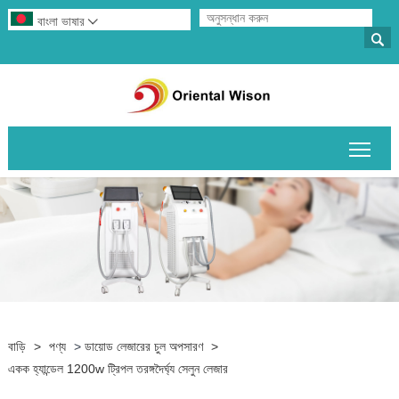
বাংলা ভাষার


প্রধান
বাড়ি
>
পণ্য
>
ডায়োড লেজারের চুল অপসারণ
>
একক হ্যান্ডেল 1200w ট্রিপল তরঙ্গদৈর্ঘ্য সেলুন লেজার