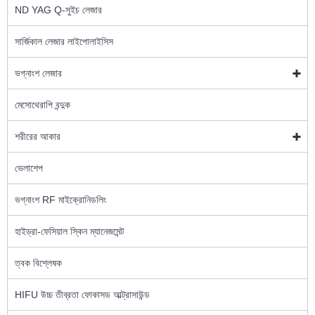
ND YAG Q-সুইচ লেজার
সার্জিকাল লেজার লাইপোলাইসিস
ভগ্নাংশ লেজার
মেসোথেরাপি বন্দুক
শরীরের আকার
ভেলাশেপ
ভগ্নাংশ RF মাইক্রোনিডলিং
হাইড্রা-ফেসিয়াল স্কিন ম্যানেজমেন্ট
ত্বক বিশ্লেষক
HIFU উচ্চ তীব্রতা ফোকাসড আল্ট্রাসাউন্ড