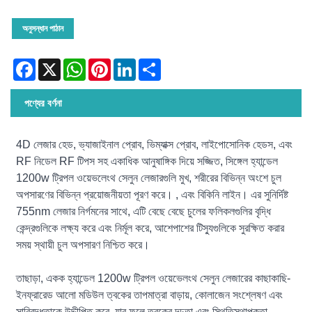
অনুসন্ধান পাঠান
Facebook
X
WhatsApp
Pinterest
LinkedIn
Share
পণ্যের বর্ণনা
4D লেজার হেড, ভ্যাজাইনাল প্রোব, ভিম্যাক্স প্রোব, লাইপোসোনিক হেডস, এবং
RF নিডেল RF টিপস সহ একাধিক আনুষাঙ্গিক দিয়ে সজ্জিত, সিঙ্গেল হ্যান্ডেল
1200w ট্রিপল ওয়েভলেংথ সেলুন লেজারগুলি মুখ, শরীরের বিভিন্ন অংশে চুল
অপসারণের বিভিন্ন প্রয়োজনীয়তা পূরণ করে। , এবং বিকিনি লাইন। এর সুনির্দিষ্ট
755nm লেজার নির্গমনের সাথে, এটি বেছে বেছে চুলের ফলিকলগুলির বৃদ্ধি
কেন্দ্রগুলিকে লক্ষ্য করে এবং নির্মূল করে, আশেপাশের টিস্যুগুলিকে সুরক্ষিত করার
সময় স্থায়ী চুল অপসারণ নিশ্চিত করে।
তাছাড়া, একক হ্যান্ডেল 1200w ট্রিপল ওয়েভেলংথ সেলুন লেজারের কাছাকাছি-
ইনফ্রারেড আলো মডিউল ত্বকের তাপমাত্রা বাড়ায়, কোলাজেন সংশ্লেষণ এবং
সারিবদ্ধতাকে উদ্দীপিত করে, যার ফলে ত্বকের দৃঢ়তা এবং স্থিতিস্থাপকতা