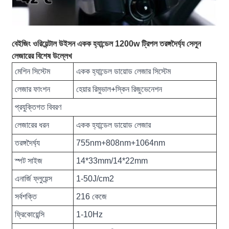
বেইজিং ওরিয়েন্টাল উইসন একক হ্যান্ডেল 1200w ট্রিপল তরঙ্গদৈর্ঘ্য সেলুন
লেজারের বিশেষ উল্লেখ
মেশিন সিস্টেম
একক হ্যান্ডেল ডায়োড লেজার সিস্টেম
লেজার ফাংশন
হেয়ার রিমুভাল+স্কিন রিজুভেনেশন
প্রযুক্তিগত বিবরণ
লেজারের ধরন
একক হ্যান্ডেল ডায়োড লেজার
তরঙ্গদৈর্ঘ্য
755nm+808nm+1064nm
স্পট সাইজ
14*33mm/14*22mm
এনার্জি ফ্লুয়েন্স
1-50J/cm2
সর্বশক্তি
216 কেজে
ফ্রিকোয়েন্সি
1-10Hz