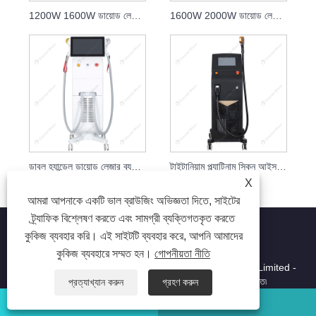
1200W 1600W ডায়োড লেজার 808nm স্কিন রিজুভেনেশন ক্লিনিক
1600W 2000W ডায়োড লেজার 808nm স্কিন কেয়ার বিউটি লেজার
ডাবল হ্যান্ডেল ডায়োড লেজার ব্যথামুক্ত চুল অপসারণ
টাইটানিয়াম প্ল্যাটিনাম স্কিন আইস লেজার হেয়ার রিমুভাল
X
আমরা আপনাকে একটি ভাল ব্রাউজিং অভিজ্ঞতা দিতে, সাইটের
ট্র্যাফিক বিশ্লেষণ করতে এবং সামগ্রী ব্যক্তিগতকৃত করতে
কুকিজ ব্যবহার করি। এই সাইটটি ব্যবহার করে, আপনি আমাদের
কুকিজ ব্যবহারে সম্মত হন।
গোপনীয়তা নীতি
কপিরাইট © 2023 Beijing Oriental Wison Technology Co., Limited -
লেজার হেয়ার রিমুভাল, হেয়ার রিমুভাল, লেজার বিউটি মেশিন - সর্বস্বত্ব সংরক্ষিত৷
প্রত্যাখ্যান করুন
গ্রহণ করুন
হোয়াটসঅ্যাপ
ইমেইল