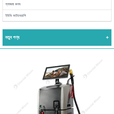
প্লাজমা কলম
ইউভি ফটোথেরাপি
নতুন পণ্য