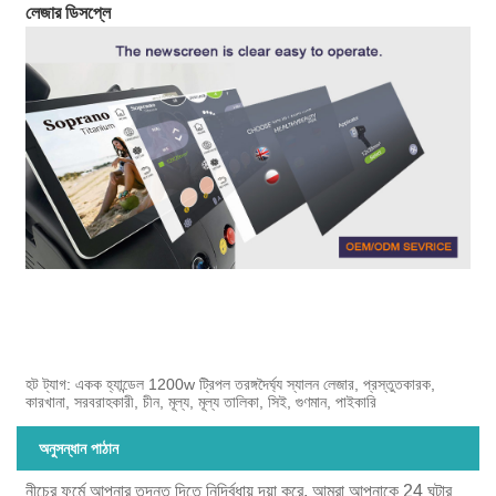
লেজার ডিসপ্লে
হট ট্যাগ: একক হ্যান্ডেল 1200w ট্রিপল তরঙ্গদৈর্ঘ্য স্যালন লেজার, প্রস্তুতকারক,
কারখানা, সরবরাহকারী, চীন, মূল্য, মূল্য তালিকা, সিই, গুণমান, পাইকারি
অনুসন্ধান পাঠান
নীচের ফর্মে আপনার তদন্ত দিতে নির্দ্বিধায় দয়া করে. আমরা আপনাকে 24 ঘন্টার