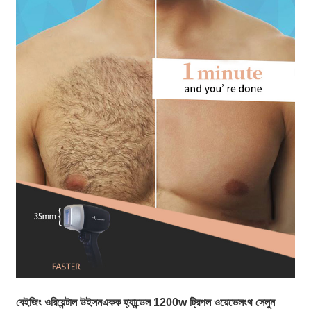
বেইজিং ওরিয়েন্টাল উইসন
একক হ্যান্ডেল 1200w ট্রিপল ওয়েভেলংথ সেলুন