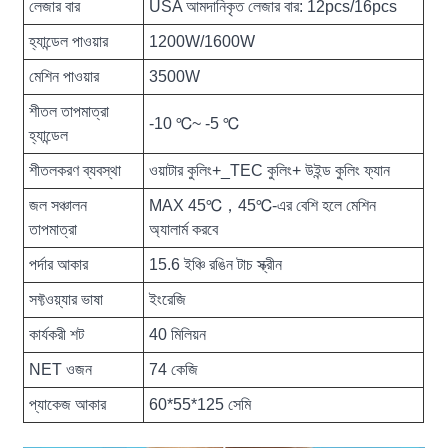
লেজার বার
USA আমদানিকৃত লেজার বার: 12pcs/16pcs
হ্যান্ডেল পাওয়ার
1200W/1600W
মেশিন পাওয়ার
3500W
শীতল তাপমাত্রা
-10 ℃~ -5 ℃
হ্যান্ডেল
শীতলকরণ ব্যবস্থা
ওয়াটার কুলিং+_TEC কুলিং+ উইন্ড কুলিং ফ্যান
জল সঞ্চালন
MAX 45℃，45℃-এর বেশি হলে মেশিন
তাপমাত্রা
অ্যালার্ম করবে
পর্দার আকার
15.6 ইঞ্চি রঙিন টাচ স্ক্রীন
সফ্টওয়্যার ভাষা
ইংরেজি
কার্যকরী শট
40 মিলিয়ন
NET ওজন
74 কেজি
প্যাকেজ আকার
60*55*125 সেমি