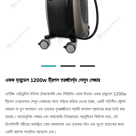
একক হ্যান্ডেল 1200w ট্রিপল তরঙ্গদৈর্ঘ্য সেলুন লেজার
বেইজিং ওরিয়েন্টাল উইসন টেকনোলজি কোং লিমিটেড থেকে উন্নত একক হ্যান্ডেল 1200w
ট্রিপল ওয়েভেলংথ সেলুন লেজারের সাথে পরিচয় করিয়ে দেওয়া হচ্ছে, একটি গতিশীল সৌন্দর্য
সমাধান যা চুল অপসারণ এবং ত্বকের পুনরুজ্জীবনে স্থায়ী ফলাফল প্রদানের জন্য তৈরি করা
হয়েছে। অত্যাধুনিক লেজার এবং কাছাকাছি-ইনফ্রারেড প্রযুক্তির ফিউশন করে, এই
ডিভাইসটি শরীরের অবাঞ্ছিত লোম মোকাবেলা এবং ত্বকের গঠন এবং দৃঢ়তা বাড়ানোর জন্য
একটি ব্যাপক পদ্ধতির প্রস্তাব দেয়।