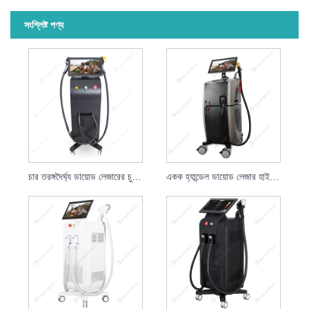
সংশ্লিষ্ট পণ্য
চার তরঙ্গদৈর্ঘ্য ডায়োড লেজারের চুল অপসারণ
একক হ্যান্ডেল ডায়োড লেজার হাই স্পিড হেয়ার রিমুভাল লেজার