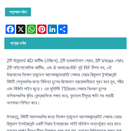
অনুসন্ধান পাঠান
Facebook
X
WhatsApp
Pinterest
LinkedIn
Share
পণ্যের বর্ণনা
2টি স্ট্যান্ডার্ড 4D কার্টিজ (ঐচ্ছিক), 2টি ভ্যাজাইনাল প্রোব, 3টি Vmax প্রোব,
2টি লাইপোসোনিক কার্টিজ, এবং 4 আকারের RF সুই RF টিপস সহ, এই
উচ্চমানের সিঙ্গেল হ্যান্ডেল আলেকজান্ডারাইট লেজার হেয়ার রিমুভাল ইন্সট্রুমেন্ট
বিউটি সেলুনগুলির জন্য বিভিন্ন চুলের রিমোভাল প্রয়োজনীয়তা পূরণ করে মুখ, শরীর
এবং বিকিনি লাইন জুড়ে। এর সুনির্দিষ্ট 755nm লেজার নিঃসরণ চুলের
ফলিকলগুলির বৃদ্ধি কেন্দ্রগুলিকে লক্ষ্য করে, ন্যূনতম টিস্যুর ক্ষতি সহ স্থায়ী
অপসারণ নিশ্চিত করে।
উপরন্তু, বিউটি স্যালনগুলির জন্য সিঙ্গেল হ্যান্ডেল আলেকজান্দ্রাইট লেজার হেয়ার
রিমুভাল ইনস্ট্রুমেন্ট একটি নিয়ার ইনফ্রারেড লাইট মডিউল অন্তর্ভুক্ত করে যাতে
ত্বকের পৃষ্ঠের নীচের টিস্যু নিরাপদে গরম করা যায়, ত্বকের শিথিলতাকে শক্ত করা