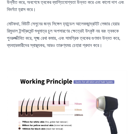
উন্নীত করে, অবশেষে ত্বকের ব্যাপ্তিযোগ্যতা উন্নত করে এবং কালো দাগ এবং
বিবর্ণতা হ্রাস করে।
মোটকথা, বিউটি সেলুনের জন্য সিঙ্গেল হ্যান্ডেল আলেকজান্দ্রাইট লেজার হেয়ার
রিমুভাল ইন্সট্রুমেন্ট শুধুমাত্র চুল অপসারণের ক্ষেত্রেই উৎকৃষ্ট নয় বরং ত্বককে
পুনরুজ্জীবিত করে, সূক্ষ্ম রেখা কমায়, এবং সামগ্রিক ত্বকের গুণমান উন্নত করে,
ব্যবহারকারীদের স্বাস্থ্যকর, আরও তারুণ্যময় চেহারা প্রদান করে।