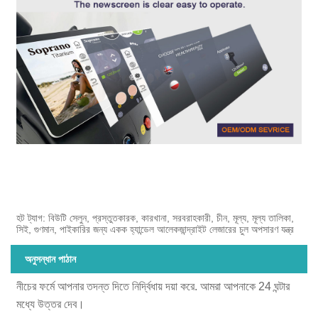
হট ট্যাগ: বিউটি সেলুন, প্রস্তুতকারক, কারখানা, সরবরাহকারী, চীন, মূল্য, মূল্য তালিকা,
সিই, গুণমান, পাইকারির জন্য একক হ্যান্ডেল আলেকজান্দ্রাইট লেজারের চুল অপসারণ যন্ত্র
অনুসন্ধান পাঠান
নীচের ফর্মে আপনার তদন্ত দিতে নির্দ্বিধায় দয়া করে. আমরা আপনাকে 24 ঘন্টার
মধ্যে উত্তর দেব।