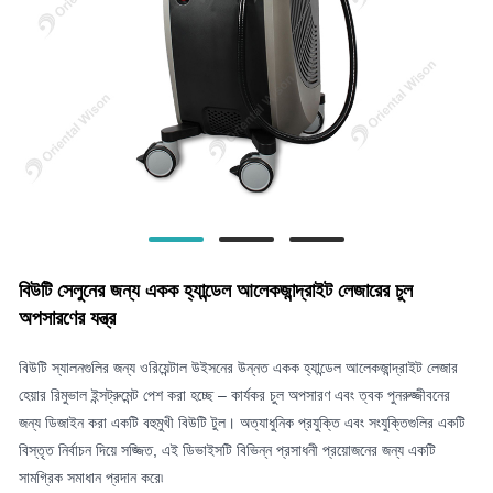
বিউটি সেলুনের জন্য একক হ্যান্ডেল আলেকজান্দ্রাইট লেজারের চুল
অপসারণের যন্ত্র
বিউটি স্যালনগুলির জন্য ওরিয়েন্টাল উইসনের উন্নত একক হ্যান্ডেল আলেকজান্দ্রাইট লেজার
হেয়ার রিমুভাল ইন্সট্রুমেন্ট পেশ করা হচ্ছে – কার্যকর চুল অপসারণ এবং ত্বক পুনরুজ্জীবনের
জন্য ডিজাইন করা একটি বহুমুখী বিউটি টুল। অত্যাধুনিক প্রযুক্তি এবং সংযুক্তিগুলির একটি
বিস্তৃত নির্বাচন দিয়ে সজ্জিত, এই ডিভাইসটি বিভিন্ন প্রসাধনী প্রয়োজনের জন্য একটি
সামগ্রিক সমাধান প্রদান করে৷