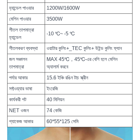
হ্যান্ডেল পাওয়ার
1200W/1600W
মেশিন পাওয়ার
3500W
শীতল তাপমাত্রা
-10 ℃~ -5 ℃
হ্যান্ডেল
শীতলকরণ ব্যবস্থা
ওয়াটার কুলিং+_TEC কুলিং+ উইন্ড কুলিং ফ্যান
জল সঞ্চালন
MAX 45℃，45℃-এর বেশি হলে মেশিন
তাপমাত্রা
অ্যালার্ম করবে
পর্দার আকার
15.6 ইঞ্চি রঙিন টাচ স্ক্রীন
সফ্টওয়্যার ভাষা
ইংরেজি
কার্যকরী শট
40 মিলিয়ন
NET ওজন
74 কেজি
প্যাকেজ আকার
60*55*125 সেমি