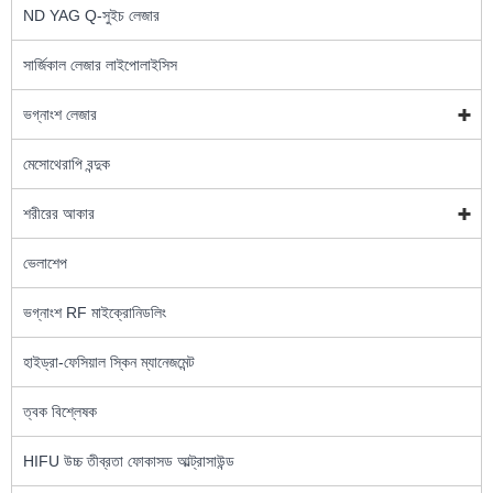
ND YAG Q-সুইচ লেজার
সার্জিকাল লেজার লাইপোলাইসিস
ভগ্নাংশ লেজার
মেসোথেরাপি বন্দুক
শরীরের আকার
ভেলাশেপ
ভগ্নাংশ RF মাইক্রোনিডলিং
হাইড্রা-ফেসিয়াল স্কিন ম্যানেজমেন্ট
ত্বক বিশ্লেষক
HIFU উচ্চ তীব্রতা ফোকাসড আল্ট্রাসাউন্ড