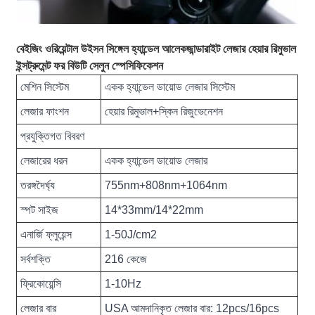
বেইজিং ওরিয়েন্টাল উইসন সিঙ্গেল হ্যান্ডেল আলেকজান্ডারাইট লেজার হেয়ার রিমুভাল
ইন্সট্রুমেন্ট ফর বিউটি সেলুন স্পেসিফিকেশন
মেশিন সিস্টেম
একক হ্যান্ডেল ডায়োড লেজার সিস্টেম
লেজার ফাংশন
হেয়ার রিমুভাল+স্কিন রিজুভেনেশন
প্রযুক্তিগত বিবরণ
লেজারের ধরন
একক হ্যান্ডেল ডায়োড লেজার
তরঙ্গদৈর্ঘ্য
755nm+808nm+1064nm
স্পট সাইজ
14*33mm/14*22mm
এনার্জি ফ্লুয়েন্স
1-50J/cm2
সর্বশক্তি
216 কেজে
ফ্রিকোয়েন্সি
1-10Hz
লেজার বার
USA আমদানিকৃত লেজার বার: 12pcs/16pcs