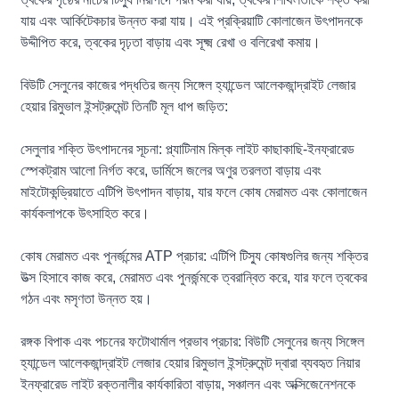
যায় এবং আর্কিটেকচার উন্নত করা যায়। এই প্রক্রিয়াটি কোলাজেন উৎপাদনকে
উদ্দীপিত করে, ত্বকের দৃঢ়তা বাড়ায় এবং সূক্ষ্ম রেখা ও বলিরেখা কমায়।
বিউটি সেলুনের কাজের পদ্ধতির জন্য সিঙ্গেল হ্যান্ডেল আলেকজান্দ্রাইট লেজার
হেয়ার রিমুভাল ইন্সট্রুমেন্ট তিনটি মূল ধাপ জড়িত:
সেলুলার শক্তি উৎপাদনের সূচনা: প্ল্যাটিনাম মিল্ক লাইট কাছাকাছি-ইনফ্রারেড
স্পেকট্রাম আলো নির্গত করে, ডার্মিসে জলের অণুর তরলতা বাড়ায় এবং
মাইটোকন্ড্রিয়াতে এটিপি উৎপাদন বাড়ায়, যার ফলে কোষ মেরামত এবং কোলাজেন
কার্যকলাপকে উৎসাহিত করে।
কোষ মেরামত এবং পুনর্জন্মের ATP প্রচার: এটিপি টিস্যু কোষগুলির জন্য শক্তির
উত্স হিসাবে কাজ করে, মেরামত এবং পুনর্জন্মকে ত্বরান্বিত করে, যার ফলে ত্বকের
গঠন এবং মসৃণতা উন্নত হয়।
রঙ্গক বিপাক এবং পচনের ফটোথার্মাল প্রভাব প্রচার: বিউটি সেলুনের জন্য সিঙ্গেল
হ্যান্ডেল আলেকজান্দ্রাইট লেজার হেয়ার রিমুভাল ইন্সট্রুমেন্ট দ্বারা ব্যবহৃত নিয়ার
ইনফ্রারেড লাইট রক্তনালীর কার্যকারিতা বাড়ায়, সঞ্চালন এবং অক্সিজেনেশনকে