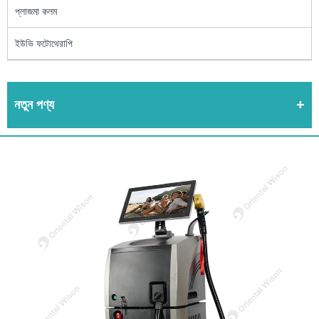
প্লাজমা কলম
ইউভি ফটোথেরাপি
নতুন পণ্য