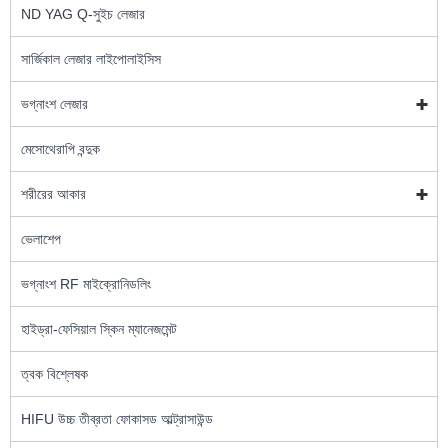
ND YAG Q-সুইচ লেজার
সার্জিকাল লেজার লাইপোলাইসিস
ভগ্নাংশ লেজার
মেসোথেরাপি বন্দুক
শরীরের আকার
ভেলাশেপ
ভগ্নাংশ RF মাইক্রোনিডলিং
হাইড্রা-ফেসিয়াল স্কিন ম্যানেজমেন্ট
ত্বক বিশ্লেষক
HIFU উচ্চ তীব্রতা ফোকাসড আল্ট্রাসাউন্ড