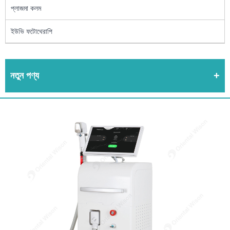
প্লাজমা কলম
ইউভি ফটোথেরাপি
নতুন পণ্য