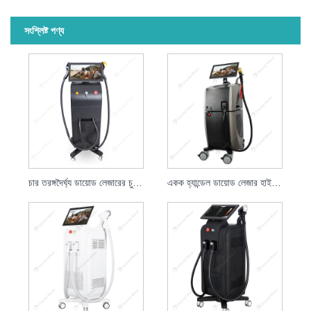
সংশ্লিষ্ট পণ্য
চার তরঙ্গদৈর্ঘ্য ডায়োড লেজারের চুল অপসারণ
একক হ্যান্ডেল ডায়োড লেজার হাই স্পিড হেয়ার রিমুভাল লেজার