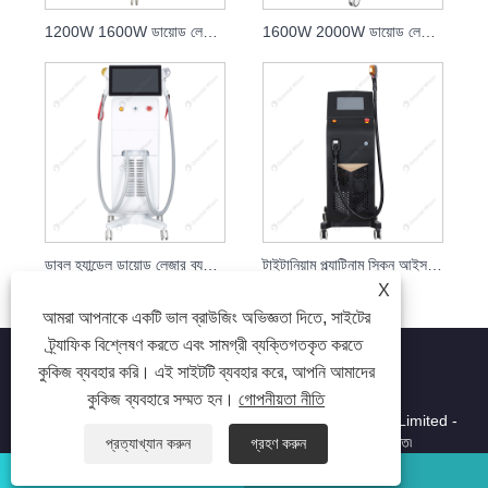
1200W 1600W ডায়োড লেজার 808nm স্কিন রিজুভেনেশন ক্লিনিক
1600W 2000W ডায়োড লেজার 808nm স্কিন কেয়ার বিউটি লেজার
ডাবল হ্যান্ডেল ডায়োড লেজার ব্যথামুক্ত চুল অপসারণ
টাইটানিয়াম প্ল্যাটিনাম স্কিন আইস লেজার হেয়ার রিমুভাল
X
আমরা আপনাকে একটি ভাল ব্রাউজিং অভিজ্ঞতা দিতে, সাইটের
ট্র্যাফিক বিশ্লেষণ করতে এবং সামগ্রী ব্যক্তিগতকৃত করতে
কুকিজ ব্যবহার করি। এই সাইটটি ব্যবহার করে, আপনি আমাদের
কুকিজ ব্যবহারে সম্মত হন।
গোপনীয়তা নীতি
কপিরাইট © 2023 Beijing Oriental Wison Technology Co., Limited -
লেজার হেয়ার রিমুভাল, হেয়ার রিমুভাল, লেজার বিউটি মেশিন - সর্বস্বত্ব সংরক্ষিত৷
প্রত্যাখ্যান করুন
গ্রহণ করুন
হোয়াটসঅ্যাপ
ইমেইল