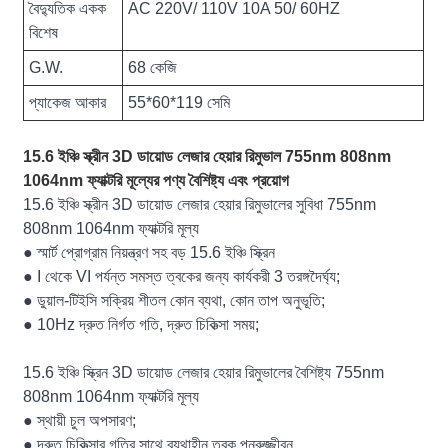
বৈদ্যুতিক একক
AC 220V/ 110V 10A 50/ 60HZ
বিশেষ
G.W.
68 কেজি
প্যাকেজ আকার
55*60*119 সেমি
15.6 ইঞ্চি স্ক্রীন 3D ডায়োড লেজার হেয়ার রিমুভাল 755nm 808nm
1064nm ফ্যাক্টরি মূল্যের পণ্য বৈশিষ্ট্য এবং প্রয়োগ
15.6 ইঞ্চি স্ক্রীন 3D ডায়োড লেজার হেয়ার রিমুভালের সুবিধা 755nm
808nm 1064nm ফ্যাক্টরি মূল্য
● স্মার্ট প্রোগ্রাম নিয়ন্ত্রণ সহ বড় 15.6 ইঞ্চি স্ক্রিন
● I থেকে VI পর্যন্ত সমস্ত ত্বকের জন্য কার্যকরী 3 তরঙ্গদৈর্ঘ্য;
● ডুয়াল-টিইসি সক্রিয় শীতল কোন ব্যথা, কোন তাপ অনুভূতি;
● 10Hz দ্রুত নির্গত গতি, দ্রুত চিকিত্সা সময়;
15.6 ইঞ্চি স্ক্রিন 3D ডায়োড লেজার হেয়ার রিমুভালের বৈশিষ্ট্য 755nm
808nm 1064nm ফ্যাক্টরি মূল্য
● স্থায়ী চুল অপসারণ;
● দ্রুত চিকিত্সার গতির সাথে ব্যথাহীন ত্বক পুনরুজ্জীবন