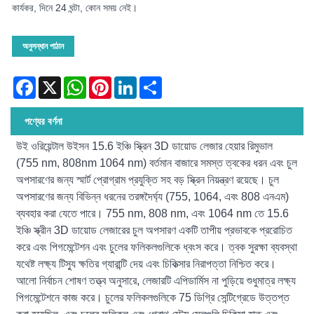
কার্যকর, দিনে 24 ঘন্টা, কোন সময় নেই।
অনুসন্ধান পাঠান
Facebook
X
WhatsApp
Pinterest
LinkedIn
Share
পণ্যের বর্ণনা
উই ওরিয়েন্টাল উইসন 15.6 ইঞ্চি স্ক্রিন 3D ডায়োড লেজার হেয়ার রিমুভাল
(755 nm, 808nm 1064 nm) বর্তমান বাজারে সমস্ত ত্বকের ধরন এবং চুল
অপসারণের জন্য স্মার্ট প্রোগ্রাম প্রযুক্তি সহ বড় স্ক্রিন নিয়ন্ত্রণ রয়েছে। চুল
অপসারণের জন্য বিভিন্ন ধরনের তরঙ্গদৈর্ঘ্য (755, 1064, এবং 808 এনএম)
ব্যবহার করা যেতে পারে। 755 nm, 808 nm, এবং 1064 nm তে 15.6
ইঞ্চি স্ক্রীন 3D ডায়োড লেজারের চুল অপসারণ একটি তাপীয় প্রভাবকে প্ররোচিত
করে এবং পিগমেন্টেশন এবং চুলের ফলিকলগুলিকে ধ্বংস করে। ত্বক সুরক্ষা ব্যবস্থা
যথেষ্ট লক্ষ্য টিস্যু ক্ষতির গ্যারান্টি দেয় এবং চিকিত্সার নিরাপত্তা নিশ্চিত করে।
আলো নির্বাচন শোষণ তত্ত্ব অনুসারে, লেজারটি এপিডার্মিস না পুড়িয়ে শুধুমাত্র লক্ষ্য
পিগমেন্টেশনে কাজ করে। চুলের ফলিকলগুলিকে 75 ডিগ্রি সেন্টিগ্রেডে উত্তপ্ত