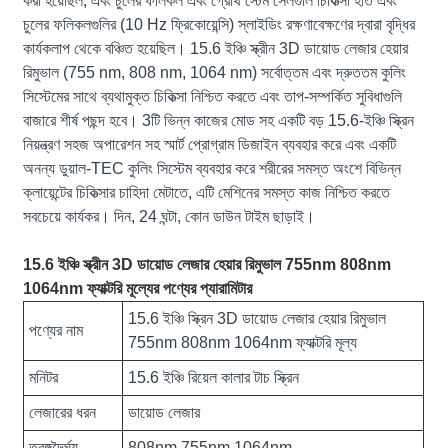
করা হয়েছিল, এবং চুলের ফলিকল এবং গ্রোথ স্টেম সেলগুলি চিকিত্সা হাত এবং
চুলের ফলিকলগুলির (10 Hz ফ্রিকোয়েন্সি) স্লাইডিং রক্ষণাবেক্ষণের দ্বারা বৃদ্ধির
কার্যকলাপ থেকে বঞ্চিত হয়েছিল। 15.6 ইঞ্চি স্ক্রীন 3D ডায়োড লেজার হেয়ার
রিমুভাল (755 nm, 808 nm, 1064 nm) সর্বোত্তম এবং দ্রুততম কুলিং
সিস্টেমের সাথে ব্যথামুক্ত চিকিত্সা নিশ্চিত করতে এবং তাপ-সম্পর্কিত সুবিধাগুলি
বাজারে শীর্ষ পছন্দ হবে। 3টি ভিন্ন কাজের মোড সহ একটি বড় 15.6-ইঞ্চি স্ক্রিন
নিয়ন্ত্রণ সহজ অপারেশন সহ স্মার্ট প্রোগ্রাম ডিজাইন ব্যবহার করে এবং একটি
অনন্য ডুয়াল-TEC কুলিং সিস্টেম ব্যবহার করে শরীরের সমস্ত অংশে বিভিন্ন
ক্লায়েন্টের চিকিত্সার চাহিদা মেটাতে, এটি মেশিনের সমস্ত কাজ নিশ্চিত করতে
সবচেয়ে কার্যকর। দিন, 24 ঘন্টা, কোন ডাউন টাইম ছাড়াই।
15.6 ইঞ্চি স্ক্রীন 3D ডায়োড লেজার হেয়ার রিমুভাল 755nm 808nm
1064nm ফ্যাক্টরি মূল্যের পণ্যের প্যারামিটার
15.6 ইঞ্চি স্ক্রিন 3D ডায়োড লেজার হেয়ার রিমুভাল
পণ্যের নাম
755nm 808nm 1064nm ফ্যাক্টরি মূল্য
মনিটর
15.6 ইঞ্চি রিয়েল কালার টাচ স্ক্রিন
লেজারের ধরন
ডায়োড লেজার
তরঙ্গদৈর্ঘ্য
808nm 755nm 1064nm