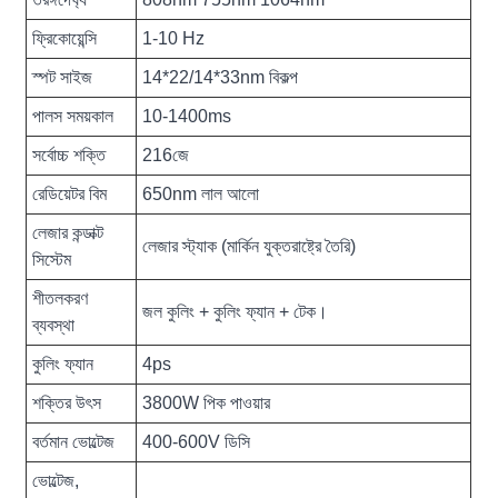
ফ্রিকোয়েন্সি
1-10 Hz
স্পট সাইজ
14*22/14*33nm বিকল্প
পালস সময়কাল
10-1400ms
সর্বোচ্চ শক্তি
216জে
রেডিয়েটর বিম
650nm লাল আলো
লেজার কন্ডাক্ট
লেজার স্ট্যাক (মার্কিন যুক্তরাষ্ট্রে তৈরি)
সিস্টেম
শীতলকরণ
জল কুলিং + কুলিং ফ্যান + টেক।
ব্যবস্থা
কুলিং ফ্যান
4ps
শক্তির উৎস
3800W পিক পাওয়ার
বর্তমান ভোল্টেজ
400-600V ডিসি
ভোল্টেজ,