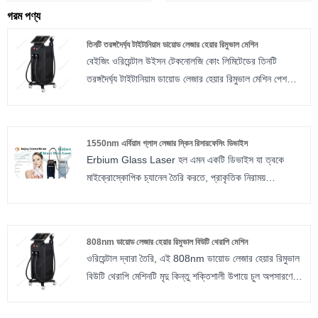
গরম পণ্য
তিনটি তরঙ্গদৈর্ঘ্য টাইটানিয়াম ডায়োড লেজার হেয়ার রিমুভাল মেশিন
বেইজিং ওরিয়েন্টাল উইসন টেকনোলজি কোং লিমিটেডের তিনটি
তরঙ্গদৈর্ঘ্য টাইটানিয়াম ডায়োড লেজার হেয়ার রিমুভাল মেশিন পেশ
করছে। 2002 সাল থেকে এই ক্ষেত্রে দুই দশকের বেশি দক্ষতার
সাথে, এই উদ্ভাবনী ডিভাইসটি বিভিন্ন চিকিত্সার ক্ষেত্রে দক্ষ এবং
আরামদায়ক চুল অপসারণের জন্য অত্যাধুনিক প্রযুক্তি সরবরাহ
1550nm এর্বিয়াম গ্লাস লেজার স্কিন রিসারফেসিং ডিভাইস
করে।
Erbium Glass Laser হল এমন একটি ডিভাইস যা ত্বকে
মাইক্রোস্কোপিক চ্যানেল তৈরি করতে, প্রাকৃতিক নিরাময়
প্রক্রিয়াকে উদ্দীপিত করে এবং ত্বকের বিভিন্ন অবস্থার চেহারা
উন্নত করতে 1550 এনএম তরঙ্গদৈর্ঘ্যের একটি লেজার রশ্মি ব্যবহার
করে। এর্বিয়াম গ্লাস ভগ্নাংশ লেজার মেশিনকে নিরাপদ, কম
808nm ডায়োড লেজার হেয়ার রিমুভাল বিউটি থেরাপি মেশিন
আক্রমণাত্মক এবং ব্রণের দাগ, পিগমেন্টেড ক্ষত, ত্বক পুনরুত্থিত করা
ওরিয়েন্টাল দ্বারা তৈরি, এই 808nm ডায়োড লেজার হেয়ার রিমুভাল
এবং ত্বকের রক্ষণাবেক্ষণের জন্য আরও কার্যকর বলে মনে করা হয়।
বিউটি থেরাপি মেশিনটি মৃদু কিন্তু শক্তিশালী উপায়ে চুল অপসারণের
জন্য সর্বশেষ প্রযুক্তি ব্যবহার করে। আপনার ত্বক এবং চুল হালকা
হোক বা কালো, সময়ের সাথে সাথে চুল কমাতে এটি দ্রুত কাজ করে।