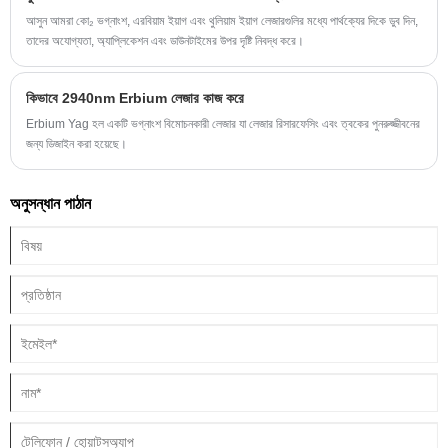
আসুন আমরা কো₂ ভগ্নাংশ, এরবিয়াম ইয়াগ এবং থুলিয়াম ইয়াগ লেজারগুলির মধ্যে পার্থক্যের দিকে ডুব দিন,
তাদের অযোগ্যতা, অ্যাপ্লিকেশন এবং ডাউনটাইমের উপর দৃষ্টি নিবদ্ধ করে।
কিভাবে 2940nm Erbium লেজার কাজ করে
Erbium Yag হল একটি ভগ্নাংশ বিমোচনকারী লেজার যা লেজার রিসারফেসিং এবং ত্বকের পুনরুজ্জীবনের
জন্য ডিজাইন করা হয়েছে।
অনুসন্ধান পাঠান