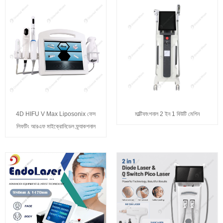
4D HIFU V Max Liposonix ফেস
মাল্টিফাংশনাল 2 ইন 1 বিউটি মেশিন
লিফটিং আরএফ মাইক্রোনিডেল ফ্র্যাকশনাল