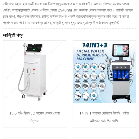
ওরিয়েন্টাল উইসন হল একটি স্বনামধন্য চীনা প্রস্তুতকারক এবং সরবরাহকারী। আমাদের উত্পাদন ডায়োড লেজার
মেশিন, অ্যালেক্সান্ড্রাইট লেজার, এর্বিয়াম লেজার 2940nm এবং অন্যান্য লেজার সরবরাহ করে। প্রতিটি গ্রাহক
চরম নকশা, উচ্চ-মানের কাঁচামাল, দুর্দান্ত কর্মক্ষমতা এবং একটি প্রতিযোগিতামূলক মূল্যের দাবি করে, যা আমরা
প্রদান করতে পারি। আমরা দুর্দান্ত মানের, সাশ্রয়ী মূল্যের মূল্য এবং ব্যতিক্রমী পরিষেবাকে মূল্য দিই।
সংশ্লিষ্ট পণ্য
15.6 ইঞ্চি স্ক্রিন 3D ডায়োড লেজার হেয়ার
14 IN 1 হাইড্রা ফেসিয়াল ক্লিনিং ওয়াটার
রিমুভাল
অক্সিজেন জেট পিল মেশিন