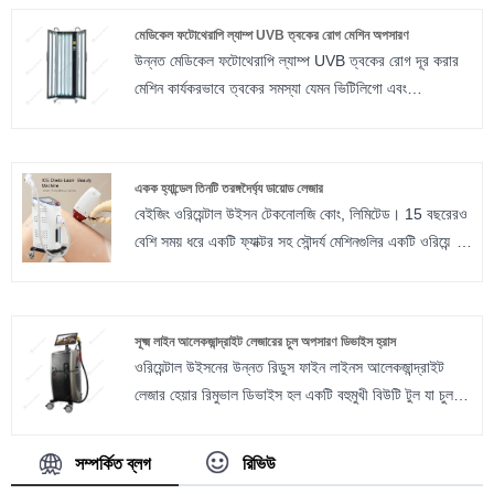
মেডিকেল ফটোথেরাপি ল্যাম্প UVB ত্বকের রোগ মেশিন অপসারণ
উন্নত মেডিকেল ফটোথেরাপি ল্যাম্প UVB ত্বকের রোগ দূর করার
মেশিন কার্যকরভাবে ত্বকের সমস্যা যেমন ভিটিলিগো এবং
সোরিয়াসিসের চিকিত্সা করে। এটি যে কৌশলটি ব্যবহার করে, ইউভি
ফটোথেরাপি, তা অনন্য এবং বিশ্বব্যাপী স্বীকৃতি লাভ করেছে। এটি
ত্বকের অবস্থার চিকিৎসায় উল্লেখযোগ্যভাবে উন্নতি করেছে এবং
একক হ্যান্ডেল তিনটি তরঙ্গদৈর্ঘ্য ডায়োড লেজার
ক্লিনিক, হাসপাতাল এবং মেডিকেল স্কুলগুলিতে ব্যাপকভাবে ব্যবহৃত
বেইজিং ওরিয়েন্টাল উইসন টেকনোলজি কোং, লিমিটেড। 15 বছরেরও
হয়।
বেশি সময় ধরে একটি ফ্যাক্টর সহ সৌন্দর্য মেশিনগুলির একটি ওরিয়েন্টাল
প্রস্তুতকারক, এখন আমরা একক হ্যান্ডেল থ্রি ওয়েভেল দৈর্ঘ্য
ডায়োড লেজার চুল অপসারণ প্রস্তুতকারক হয়ে আছি। বিগত
বছরগুলিতে আমাদের সংস্থাটি উন্নত করতে কঠোর পরিশ্রম করেছে,
সূক্ষ্ম লাইন আলেকজান্দ্রাইট লেজারের চুল অপসারণ ডিভাইস হ্রাস
আমাদের সৌন্দর্যের সরঞ্জামগুলি বিশ্বে একটি ভাল খ্যাতি পেয়েছে We
ওরিয়েন্টাল উইসনের উন্নত রিডুস ফাইন লাইনস আলেকজান্দ্রাইট
আমরা আমাদের নিজস্ব প্রযোজনা লাইন এবং ইঞ্জিনিয়ারদের পছন্দ
লেজার হেয়ার রিমুভাল ডিভাইস হল একটি বহুমুখী বিউটি টুল যা চুল
করে, নিয়মিতভাবে আমাদের মডেলের পছন্দসই, আমাদের কাছে নিয়মিত
অপসারণ এবং ত্বকের পুনরুজ্জীবন উভয় ক্ষেত্রেই ব্যতিক্রমী ফলাফল
মডেলের কাছে রয়েছে, লেজার, এইচআইএফ, আইপিএল, ইত্যাদি।
প্রদানের জন্য তৈরি করা হয়েছে। এর অত্যাধুনিক প্রযুক্তি এবং
সম্পর্কিত ব্লগ
রিভিউ
সংযুক্তিগুলির বহুমুখী অ্যারের সাথে, এই রিডুস ফাইন লাইনস