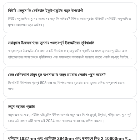
আলেকজান্দ্রাইট লেজার হেয়ার রিমুভাল ডিভাইসটি বিভিন্ন প্রসাধনী
বিউটি সেলুনে কি ফেসিয়াল ইকুইপমেন্টের যত্ন উপযোগী
উদ্বেগের সমাধানের জন্য একটি ব্যাপক সমাধান প্রদান করে।
বিউটি সেলুনগুলিতে মুখের সরঞ্জামের যত্ন কি কার্যকর? নিশ্চিত করার প্রথম জিনিসটি হল বিউটি সেলুনগুলিতে
মুখের সরঞ্জামের যত্ন কার্যকর।
ম্যানুয়াল ইনজেকশনের তুলনায় গুরুত্বপূর্ণ ইনজেক্টরের সুবিধাগুলি
অত্যাবশ্যক ইনজেক্টর হ'ল এমন একটি ডিভাইস যা হায়ালুরোনিক অ্যাসিডের মতো ত্বকের পুনর্জীবন এবং
হাইড্রেশনের জন্য ত্বকে সুনির্দিষ্টভাবে এবং সমানভাবে সমাধানগুলি সরবরাহ করতে একটি বহু-সুই সিস্টেম
এবং ভ্যাকুয়াম প্রযুক্তি ব্যবহার করে। চিকিত্সার কার্যকারিতা সর্বাধিক করার সময় এটি ড্রাগের ক্ষতি এবং
ব্যথা হ্রাস করে।
কেন বেশিরভাগ মানুষ চুল অপসারণের জন্য ডায়োড লেজার পছন্দ করেন?
সিস্টেমটি দীর্ঘ পালস-প্রস্থ 808nm সহ বিশেষ লেজার ব্যবহার করে, চুলের ফলিকলে প্রবেশ করতে
পারে।
নতুন বছরের প্রচার
নতুন বছর এসেছে, বেইজিং ওরিয়েন্টাল উইসন আপনার নতুন বছর বিশেষ মুহূর্ত, উষ্ণতা, শান্তি এবং সুখে পূর্ণ
হোক এই কামনা করি! আশা করি 2024 সালে আমাদের আরও সহযোগিতা থাকবে।
থুলিয়াম 1927nm এবং এরবিয়াম 2940nm এবং ভগ্নাংশ সিও 2 10600nm সম্পর্কে আপনি কতটা জানেন?