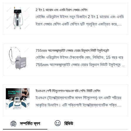
লেজার সিস্টেমটি দ্রুত এবং দক্ষ চুল অপসারণ নিশ্চিত করে যা আগে
2 ইন 1 ডায়োড এবং এনডি ইয়াগ লেজার মেশিন
কখনও হয়নি।
বেইজিং ওরিয়েন্টাল উইসন নতুন ডিজাইন 2 ইন 1 ডায়োড এবং এনডি
ইয়াগ লেজার মেশিন একটি মেশিনে দুটি প্রযুক্তি একত্রিত করে,
স্থান বাঁচায়, শিপিং খরচ কমায়, যাদের মাল্টিফাংশন মেশিন ডাক্তারের
প্রয়োজন তাদের জন্য আরও উপযুক্ত
755nm আলেকজান্দ্রাইট লেজার হেয়ার রিমুভাল বিউটি ইকুইপমেন্ট
বেইজিং ওরিয়েন্টাল উইসন টেকনোলজি কোং, লিমিটেড, 15 বছর ধরে
755nm আলেকজান্দ্রাইট লেজার হেয়ার রিমুভাল বিউটি ইকুইপমেন্ট
এবং অন্যান্য অনেক সৌন্দর্য সরঞ্জামের প্রস্তুতকারক, এবং বিশ্বব্যাপী
একটি খুব ভাল খ্যাতি অর্জন করেছে। আমরা গবেষণা, উন্নয়ন,
উত্পাদন, প্রশিক্ষণ, সৌন্দর্য সরঞ্জাম বিক্রি একীভূত. আমাদের পণ্য
ইএমএস পেশী স্টিমুলেশন+আরএফ বডি শেপিং বিউটি মেশিন
লাইন কভার আলেকজান্দ্রাইট লেজার, আইপিএল, ডায়োড লেজার,
ইএমএস (ইলেক্ট্রোম্যাগনেটিক মাসল স্টিমুলেশন) হল একটি শরীরের
HIFU, EMS সরঞ্জাম। আমরা গ্রাহকদের প্রয়োজনীয়তা মেটাতে
আকৃতির ডিভাইস। এটি শক্তিশালী ইলেক্ট্রোম্যাগনেটিক শক্তি
OEM পরিষেবাও প্রদান করব
ব্যবহার করে পেশী সংকোচনকে প্ররোচিত করে যা কোনও ঐতিহ্যগত
ফিটনেস পদ্ধতির চেয়ে অনেক বেশি। এই তীব্র পেশী সংকোচন একই
সম্পর্কিত ব্লগ
রিভিউ
সাথে পেশী তৈরি করে এবং চর্বি কমায়। এটি একটি উচ্চ-তীব্রতার