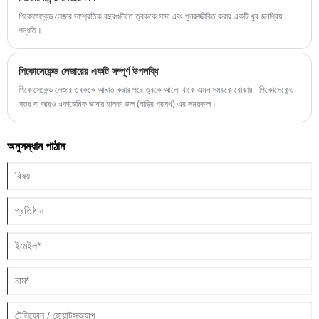
পিকোসেকেন্ড লেজার সাম্প্রতিক বছরগুলিতে ত্বককে সাদা এবং পুনরুজ্জীবিত করার একটি খুব জনপ্রিয়
পদ্ধতি।
পিকোসেকেন্ড লেজারের একটি সম্পূর্ণ উপলব্ধি
পিকোসেকেন্ড লেজার ত্বককে আঘাত করার পরে ত্বকে আলো থাকে এমন সময়কে বোঝায় - পিকোসেকেন্ড
স্তর বা আরও একাডেমিক ভাষায় হালকা ডাল (নাড়ির প্রস্থ) এর সময়কাল।
অনুসন্ধান পাঠান