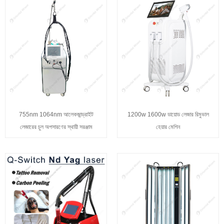
755nm 1064nm আলেকজান্ড্রাইট
1200w 1600w ডায়োড লেজার রিমুভাল
লেজারের চুল অপসারণের স্থায়ী সরঞ্জাম
হেয়ার মেশিন