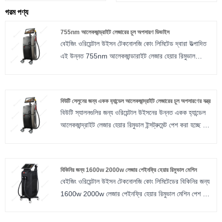
গরম পণ্য
755nm আলেকজান্ড্রাইট লেজারের চুল অপসারণ ডিভাইস
বেইজিং ওরিয়েন্টাল উইসন টেকনোলজি কোং লিমিটেড দ্বারা উত্পাদিত
এই উন্নত 755nm আলেকজান্ডারাইট লেজার হেয়ার রিমুভাল
ডিভাইসটি একটি বহুমুখী সৌন্দর্য সরঞ্জাম যা ব্যক্তিদের স্থায়ী চুল
অপসারণ এবং ত্বক শক্ত করার প্রভাব অর্জনে সহায়তা করার জন্য
ডিজাইন করা হয়েছে। এটি নিরাপদে এবং কার্যকরভাবে শরীরের
বিউটি সেলুনের জন্য একক হ্যান্ডেল আলেকজান্দ্রাইট লেজারের চুল অপসারণের যন্ত্র
অবাঞ্ছিত লোম দূর করতে এবং ত্বকের দৃঢ়তা এবং গঠন উন্নত করতে
বিউটি স্যালনগুলির জন্য ওরিয়েন্টাল উইসনের উন্নত একক হ্যান্ডেল
উন্নত লেজার প্রযুক্তি এবং কাছাকাছি-ইনফ্রারেড প্রযুক্তি নিয়োগ
আলেকজান্দ্রাইট লেজার হেয়ার রিমুভাল ইন্সট্রুমেন্ট পেশ করা হচ্ছে –
করে।
কার্যকর চুল অপসারণ এবং ত্বক পুনরুজ্জীবনের জন্য ডিজাইন করা
একটি বহুমুখী বিউটি টুল। অত্যাধুনিক প্রযুক্তি এবং সংযুক্তিগুলির
একটি বিস্তৃত নির্বাচন দিয়ে সজ্জিত, এই ডিভাইসটি বিভিন্ন প্রসাধনী
বিকিনির জন্য 1600w 2000w লেজার পেইনফ্রি হেয়ার রিমুভাল মেশিন
প্রয়োজনের জন্য একটি সামগ্রিক সমাধান প্রদান করে৷
বেইজিং ওরিয়েন্টাল উইসন টেকনোলজি কোং লিমিটেডের বিকিনির জন্য
1600w 2000w লেজার পেইনফ্রি হেয়ার রিমুভাল মেশিন পেশ করা
হচ্ছে, কার্যকর এবং নির্ভরযোগ্য চুল অপসারণ পদ্ধতির চূড়ান্ত
সমাধান। এর উদ্ভাবনী নকশা এবং উন্নত বৈশিষ্ট্যগুলির সাথে, এই