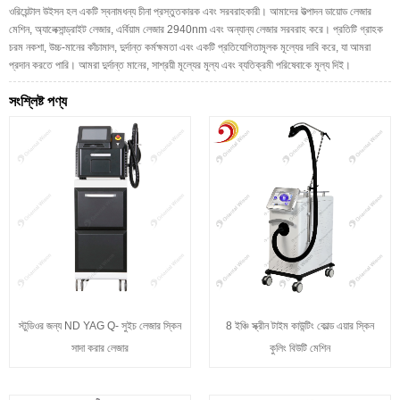
ওরিয়েন্টাল উইসন হল একটি স্বনামধন্য চীনা প্রস্তুতকারক এবং সরবরাহকারী। আমাদের উত্পাদন ডায়োড লেজার
মেশিন, অ্যালেক্সান্ড্রাইট লেজার, এর্বিয়াম লেজার 2940nm এবং অন্যান্য লেজার সরবরাহ করে। প্রতিটি গ্রাহক
চরম নকশা, উচ্চ-মানের কাঁচামাল, দুর্দান্ত কর্মক্ষমতা এবং একটি প্রতিযোগিতামূলক মূল্যের দাবি করে, যা আমরা
প্রদান করতে পারি। আমরা দুর্দান্ত মানের, সাশ্রয়ী মূল্যের মূল্য এবং ব্যতিক্রমী পরিষেবাকে মূল্য দিই।
সংশ্লিষ্ট পণ্য
স্টুডিওর জন্য ND YAG Q- সুইচ লেজার স্কিন
8 ইঞ্চি স্ক্রীন টাইম কাউন্টিং কোল্ড এয়ার স্কিন
সাদা করার লেজার
কুলিং বিউটি মেশিন