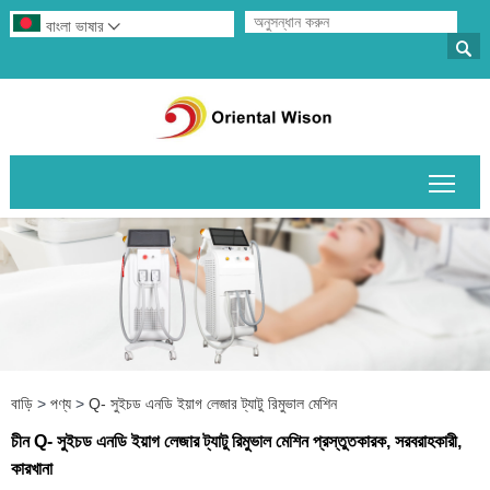
বাংলা ভাষার


প্রধান
বাড়ি
>
পণ্য
>
Q- সুইচড এনডি ইয়াগ লেজার ট্যাটু রিমুভাল মেশিন
চীন Q- সুইচড এনডি ইয়াগ লেজার ট্যাটু রিমুভাল মেশিন প্রস্তুতকারক, সরবরাহকারী,
কারখানা