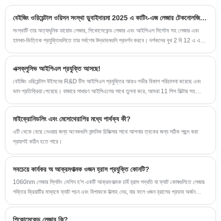
জিমে ওয়ার্কআউটের মতো, তবে প্রচুর ঘাম বা পুনরুদ্ধারের সময়
বেইজিং ওরিয়েন্টাল ওয়িসন সংস্থা ডুবাইদারমা 2025 এ কাটিং-এজ লেজার টেকনোলজিস প্রদর্শন করতে-2 বি 12
প্রয়োজন ছাড়াই।
সংস্থাটি তার অত্যাধুনিক ডায়োড লেজার, পিকোসেকেন্ড লেজার এবং আইপিএল সিস্টেম সহ লেজার এবং
হালকা-ভিত্তিক প্রযুক্তিগুলিতে তার সর্বশেষ উদ্ভাবনগুলি প্রদর্শন করবে। দর্শকদের বুথ 2 বি 12 এ এই
গ্রাউন্ডব্রেকিং সমাধানগুলি অন্বেষণ করার জন্য আমন্ত্রণ জানানো হয়, যেখানে নান্দনিক এবং চর্মরোগ
সংক্রান্ত চিকিত্সার ভবিষ্যত পুরো প্রদর্শনীতে থাকবে।
এক্সক্লুসিভ আইপিএল প্রযুক্তি আসছে!
বেইজিং ওরিয়েন্টাল উইসনের R&D টিম আইপিএল প্রযুক্তির আরও গভীর বিকাশ পরিচালনা করেছে এবং
ভাল প্রতিক্রিয়া পেয়েছে। বাজারে সাধারণ আইপিএলের সাথে তুলনা করে, আমরা 11 পিস ফিল্টার সহ
আইপিএল চালু করেছি, ত্বকের পুনরুজ্জীবনের বিভিন্ন চিকিত্সার জন্য আরও পেশাদার।
মাইক্রোনিডলিং এবং মেসোথেরাপির মধ্যে পার্থক্য কী?
এটি থেকে বেছে নেওয়ার জন্য অনেকগুলি নান্দনিক চিকিত্সার সাথে আপনার ত্বকের জন্য সঠিক পছন্দ করা
প্রায়শই কঠিন হতে পারে।
সবচেয়ে কার্যকর অ আক্রমণাত্মক ওজন হ্রাস প্রযুক্তি কোনটি?
1060nm লেজার স্লিমিং মেশিন হ'ল একটি আক্রমণাত্মক চর্বি হ্রাস পদ্ধতি যা ফ্যাট কোষগুলিতে লেজার
শক্তির ক্রিয়াটির মাধ্যমে ফ্যাট পচন এবং বিপাককে উত্সাহ দেয়, যার ফলে ওজন হ্রাসের প্রভাব অর্জন
করে।
পিকোসেকেন্ড লেজার কি?