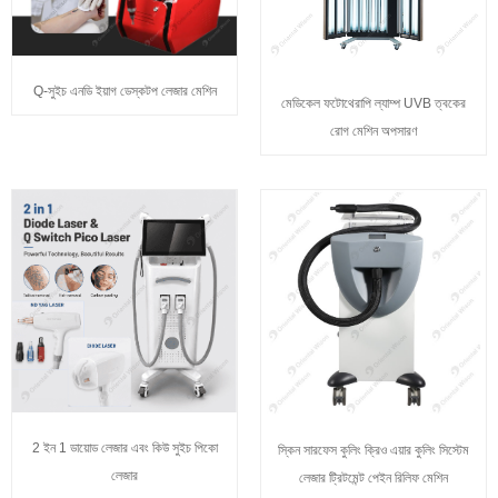
Q-সুইচ এনডি ইয়াগ ডেস্কটপ লেজার মেশিন
মেডিকেল ফটোথেরাপি ল্যাম্প UVB ত্বকের
রোগ মেশিন অপসারণ
2 ইন 1 ডায়োড লেজার এবং কিউ সুইচ পিকো
স্কিন সারফেস কুলিং ক্রিও এয়ার কুলিং সিস্টেম
লেজার
লেজার ট্রিটমেন্ট পেইন রিলিফ মেশিন