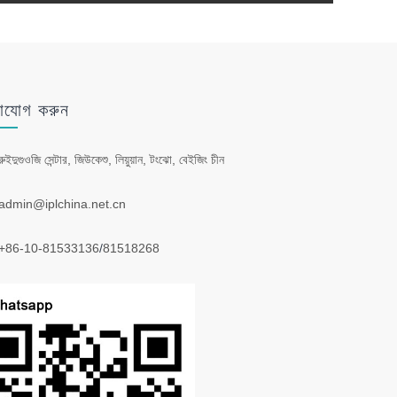
াযোগ করুন
রুইদুগুওজি সেন্টার, জিউকেশু, লিয়ুয়ান, টংঝো, বেইজিং চীন
admin@iplchina.net.cn
+86-10-81533136
/
81518268