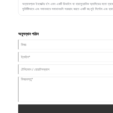
অত্যাবশ্যক ইনজেক্টর হ'ল এমন একটি ডিভাইস যা হায়ালুরোনিক অ্যাসিডের মতো ত্বকের
সুনির্দিষ্টভাবে এবং সমানভাবে সমাধানগুলি সরবরাহ করতে একটি বহু-সুই সিস্টেম এবং ভ্যাকু
কার্যকারিতা সর্বাধিক করার সময় এটি ড্রাগের ক্ষতি এবং ব্যথা হ্রাস করে।
অনুসন্ধান পাঠান