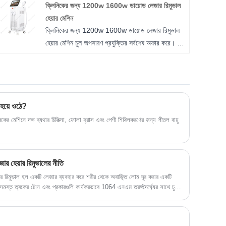
ক্লিনিকের জন্য 1200w 1600w ডায়োড লেজার রিমুভাল
হেয়ার মেশিন
ক্লিনিকের জন্য 1200w 1600w ডায়োড লেজার রিমুভাল
হেয়ার মেশিন চুল অপসারণ প্রযুক্তির সর্বশেষ অফার করে। এর
উদ্ভাবনী এবং সুনির্দিষ্ট প্রকৌশল সহ, এই অত্যাধুনিক
সরঞ্জামটি অতুলনীয় আরাম এবং কর্মক্ষমতা প্রদান করে, প্রতিটি
চিকিত্সা সেশনের সাথে অসামান্য ফলাফলের গ্যারান্টি দেয়।
 হয়ে ওঠে?
 ত্বকের মেশিনে দক্ষ ব্যথার চিকিত্সা, ফোলা হ্রাস এবং পেশী শিথিলকরণের জন্য শীতল বায়ু
েয়ার রিমুভালের নীতি
ুভাল হল একটি লেজার ব্যবহার করে শরীর থেকে অবাঞ্ছিত লোম দূর করার একটি
ে। সমস্ত ত্বকের টোন এবং প্রকারগুলি কার্যকরভাবে 1064 এনএম তরঙ্গদৈর্ঘ্যের সাথে চুল-
্যে, এই পদ্ধতিটি চুলের ফলিকলকে পুড়িয়ে ফেলে, অপরিবর্তনীয়ভাবে মূলকে ধ্বংস
 নতুন চুল গজানো বন্ধ করে দীর্ঘস্থায়ী চুল কমাতে উৎসাহিত করে।