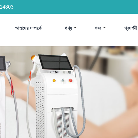
14803
আমাদের সম্পর্কে
পণ্য
খবর
প্রদর্শনী