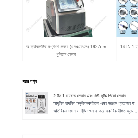
অ-অ্যাবলেটিভ ভগ্নাংশ লেজার (এনএএফএল) 1927nm
14 IN 1 হাই
থুলিয়াম লেজার
গরম পণ্য
2 ইন 1 ডায়োড লেজার এবং কিউ সুইচ পিকো লেজার
আধুনিক নান্দনিক অনুশীলনকারীদের এমন সরঞ্জাম প্রয়োজন যা
অতিরিক্ত স্থান বা পুঁজি দখল না করে একাধিক ইঙ্গিত জুড়ে
ক্লিনিকাল শ্রেষ্ঠত্ব প্রদান করে। 2 ইন 1 ডায়োড লেজার
এবং কিউ সুইচ পিকো লেজার একটি সমন্বিত সিস্টেমে ব্যাপক
রঙ্গক ব্যবস্থাপনার সাথে স্থায়ী চুল কমানোকে একত্রিত করে