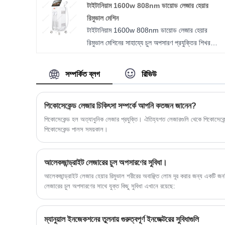
টাইটানিয়াম 1600w 808nm ডায়োড লেজার হেয়ার
এই ডুয়াল-টেকনোলজি ওয়ার্কস্টেশনটি সবচেয়ে বেশি অনুরোধ
রিমুভাল মেশিন
করা দুটি নান্দনিক পদ্ধতির ঠিকানা দেয়—চুল অপসারণ এবং
টাইটানিয়াম 1600w 808nm ডায়োড লেজার হেয়ার
ট্যাটু/রঙ্গক নির্মূল—যখন ক্লিনিক, মেডিস্পাস এবং একক
রিমুভাল মেশিনের সাহায্যে চুল অপসারণ প্রযুক্তির শিখর
অনুশীলনকারীদের জন্য উপযুক্ত একটি কমপ্যাক্ট পদচিহ্ন বজায়
অভিজ্ঞতা নিন। নির্ভুলতা এবং উদ্ভাবনের সাথে প্রকৌশলী,
রাখা হয়।
এই উন্নত ডিভাইসটি অতুলনীয় কর্মক্ষমতা এবং আরাম দেয়,
সম্পর্কিত ব্লগ
রিভিউ
প্রতিটি চিকিত্সা সেশনের সাথে ব্যতিক্রমী ফলাফল নিশ্চিত
করে।
পিকোসেকেন্ড লেজার চিকিৎসা সম্পর্কে আপনি কতজন জানেন?
পিকোসেকেন্ড হল অত্যাধুনিক লেজার প্রযুক্তি। ঐতিহ্যগত লেজারগুলি থেকে পিকোসেকে
পিকোসেকেন্ড পালস সময়কাল।
আলেকজান্ড্রাইট লেজারের চুল অপসারণের সুবিধা।
আলেকজান্ড্রাইট লেজার হেয়ার রিমুভাল শরীরের অবাঞ্ছিত লোম দূর করার জন্য একটি জনপ
লেজারের চুল অপসারণের সাথে যুক্ত কিছু সুবিধা এখানে রয়েছে:
ম্যানুয়াল ইনজেকশনের তুলনায় গুরুত্বপূর্ণ ইনজেক্টরের সুবিধাগুলি