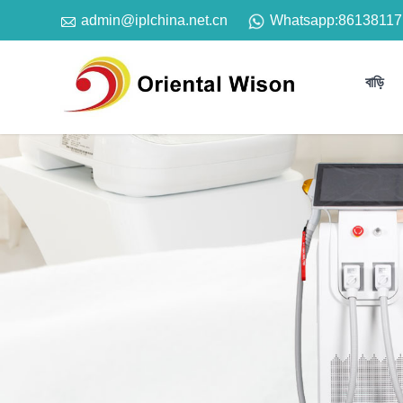

Whatsapp:
86138117
admin@iplchina.net.cn
বাড়ি