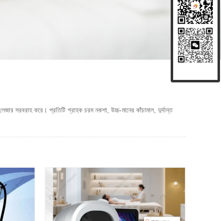
েজার সরবরাহ করে। প্রতিটি গ্রাহক চরম নকশা, উচ্চ-মানের কাঁচামাল, দুর্দান্ত