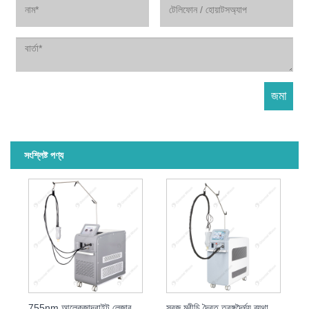
সংশ্লিষ্ট পণ্য
755nm আলেকজান্দ্রাইট লেজার হেয়ার রিমুভাল বিউটি ইকুইপমেন্ট
সবুজ মরীচি দ্বৈত তরঙ্গদৈর্ঘ্য ব্যথামনা আলেকজান্দ্রাইট লেজার চুল অপসারণ