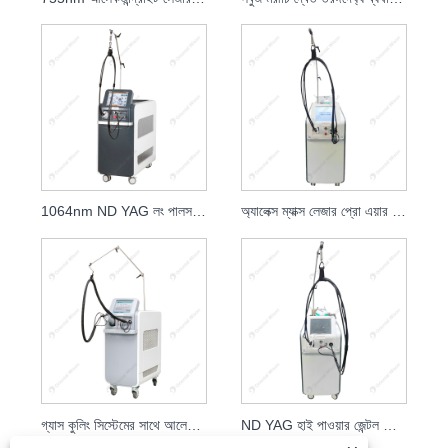
1064nm ND YAG লং পালসড লেজার হেয়ার রিমুভাল
অ্যালেক্স ম্যাক্স লেজার প্রো এয়ার কুলিং বিউটি সেলুন এবং ক্লিনিক
গ্যাস কুলিং সিস্টেমের সাথে আলেকজান্ড্রাইট লেজার ভাস্কুলার অপসারণ
ND YAG হাই পাওয়ার জেন্টল লেজার হেয়ার রিমুভাল স্থায়ী সরঞ্জাম