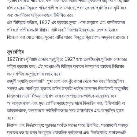
প্রভাব ফেলতে পারে এবং বাষ্পীকরণ এবং চার্জিং প্রতিক্রিয়াগুলি এড়াতে পারে, এটি
হ'ল ত্বকের টিস্যুতে শক্তিশালী ক্ষতি এড়ানো, প্রদাহজনক প্রতিক্রিয়া সৃষ্টি করে
এবং মেলানিনের সক্রিয়করণকে উদ্দীপিত করে।
এই ভিত্তির অধীনে, 1927 এর ব্যবহার মূলত খোসা ছাড়ানো এবং বাষ্পীকরণের
পরিবর্তে তাপীয় জমাট বাঁধার। এটি একটি নিরাপদ ইনফ্রারেড লেজার হিসাবে
বিবেচনা করা যেতে পারে, সুতরাং এটির আরও বিস্তৃত প্রয়োগের সম্ভাবনা রয়েছে।
মূল বৈশিষ্ট্য
1927nm থুলিয়াম লেজার প্রযুক্তি: 1927nm তরঙ্গদৈর্ঘ্যে থুলিয়াম লেজারের
শক্তি ব্যবহার করে, এই সরঞ্জামগুলি বিভিন্ন ত্বকের উদ্বেগের কার্যকর চিকিত্সার
জন্য গভীর অনুপ্রবেশ সরবরাহ করে।
বহুমুখী অ্যাপ্লিকেশনগুলি: সূক্ষ্ম রেখা এবং কুঁচকানো থেকে শুরু করে পিগমেন্টেশন
সমস্যা এবং সামগ্রিক ত্বকের জমিন উন্নতি পর্যন্ত আমাদের ডিভাইসটি অতুলনীয়
নির্ভুলতার সাথে বিভিন্ন চর্মরোগ সংক্রান্ত প্রয়োজনগুলিকে সম্বোধন করে।
অ আক্রমণাত্মক এবং মৃদু: রোগীর স্বাচ্ছন্দ্যের সাথে ডিজাইন করা, চিকিত্সাগুলি অ
আক্রমণাত্মক, ফলাফলকে সর্বাধিকীকরণের সময় ডাউনটাইম এবং অস্বস্তি হ্রাস
করে।
নিরাপদ এবং নির্ভরযোগ্য: সুরক্ষার সর্বোচ্চ মানের সাথে উত্পাদিত, সরঞ্জামগুলি সমস্ত
ত্বকের ধরণের জন্য উপযুক্ত ধারাবাহিক কর্মক্ষমতা এবং নির্ভরযোগ্য ফলাফলগুলি