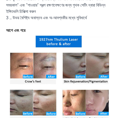
সময়কাল" এবং "পাওয়ার" স্বল্প রক্ষণাবেক্ষণের জন্য পৃথক সেটিং দ্বারা বিভিন্ন
ইঙ্গিতগুলি চিকিত্সা করুন
3 .. উভয় বৈশিষ্ট্য অবাস্তব এবং অ-আবশ্যকীয় মধ্যে সুবিধার্থে
আগে এবং পরে