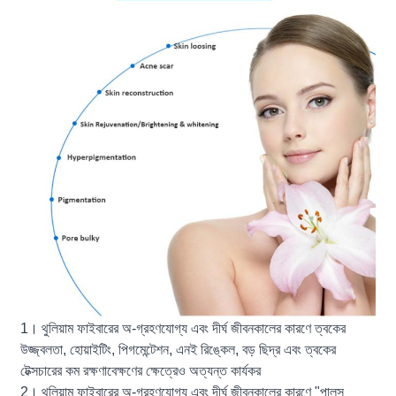
1। থুলিয়াম ফাইবারের অ-গ্রহণযোগ্য এবং দীর্ঘ জীবনকালের কারণে ত্বকের
উজ্জ্বলতা, হোয়াইটিং, পিগমেন্টেশন, এনই রিঙ্কেল, বড় ছিদ্র এবং ত্বকের
টেক্সচারের কম রক্ষণাবেক্ষণের ক্ষেত্রেও অত্যন্ত কার্যকর
2। থুলিয়াম ফাইবারের অ-গ্রহণযোগ্য এবং দীর্ঘ জীবনকালের কারণে "পালস