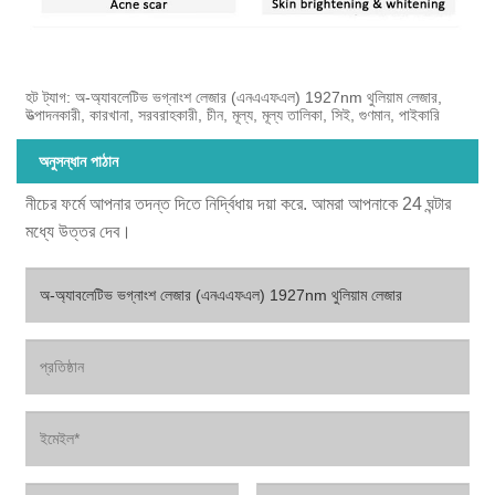
হট ট্যাগ: অ-অ্যাবলেটিভ ভগ্নাংশ লেজার (এনএএফএল) 1927nm থুলিয়াম লেজার,
উত্পাদনকারী, কারখানা, সরবরাহকারী, চীন, মূল্য, মূল্য তালিকা, সিই, গুণমান, পাইকারি
অনুসন্ধান পাঠান
নীচের ফর্মে আপনার তদন্ত দিতে নির্দ্বিধায় দয়া করে. আমরা আপনাকে 24 ঘন্টার
মধ্যে উত্তর দেব।