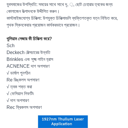
যুবসমাজের উপস্থিতি: সময়ের সাথে সাথে দৃ, ়, ছোট চেহারার ত্বকের জন্য
কোলাজেন উত্পাদনকে উদ্দীপিত করুন।
কাস্টমাইজযোগ্য চিকিত্সা: উপযুক্ত চিকিত্সাগুলি ব্যক্তিগতকৃত যত্ন নিশ্চিত করে,
পৃথক স্কিনকেয়ার প্রয়োজন কার্যকরভাবে প্রয়োজন।
থুলিয়াম লেজার কী চিকিত্সা করে?
Sch
Deckech টেক্সচারের উন্নতি
Brinkles এবং সূক্ষ্ম লাইন হ্রাস
ACNENCE দাগ অপসারণ
√ ডার্মাল পুনর্গঠন
Re রিঙ্কলস অপসারণ
√ ত্বক শক্ত করা
√ ফেসিয়াল লিফটিং
√ দাগ অপসারণ
Rec ফ্রিকলস অপসারণ