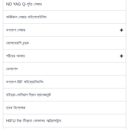
ND YAG Q-সুইচ লেজার
সার্জিকাল লেজার লাইপোলাইসিস
ভগ্নাংশ লেজার
মেসোথেরাপি বন্দুক
শরীরের আকার
ভেলাশেপ
ভগ্নাংশ RF মাইক্রোনিডলিং
হাইড্রা-ফেসিয়াল স্কিন ম্যানেজমেন্ট
ত্বক বিশ্লেষক
HIFU উচ্চ তীব্রতা ফোকাসড আল্ট্রাসাউন্ড