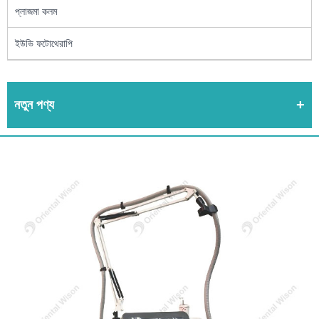
প্লাজমা কলম
ইউভি ফটোথেরাপি
নতুন পণ্য