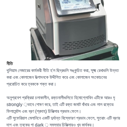
নীতি
থুলিয়াম লেজারের কার্যকরী নীতি হ'ল ছিদ্রগুলি সঙ্কুচিত করা, সূক্ষ্ম রেখাগুলি উন্নত
করা এবং কোলাজেন উত্পাদনকে উদ্দীপিত করে এবং কোলাজেন সংকোচনের
প্ররোচিত করে ত্বককে শক্ত করা।
অনুপ্রবেশ প্রক্রিয়া চলাকালীন, রক্তনালীগুলিতে হিমোগ্লোবিন এটিকে আরও দৃ
strongly ়ভাবে শোষণ করে, তাই এটি রক্ত জমাট বাঁধার এবং লাল রক্তের
ফিলামেন্টস এবং ব্রণ (প্রদাহ) চিকিত্সার প্রভাব ফেলে।
এটি সুফেরিয়াল মেলানিনে একটি দুর্দান্ত বিস্ফোরণ প্রভাব ফেলে, সুতরাং এটি ব্রণর
দাগ এবং ত্বকের গা dark ় সমস্যার চিকিত্সায়ও খুব কার্যকর।