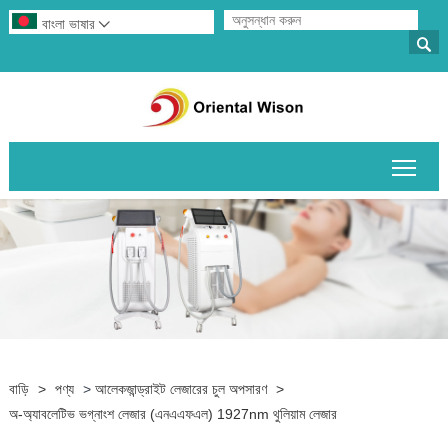
বাংলা ভাষার


প্রধান
বাড়ি
>
পণ্য
>
আলেকজান্ড্রাইট লেজারের চুল অপসারণ
>
অ-অ্যাবলেটিভ ভগ্নাংশ লেজার (এনএএফএল) 1927nm থুলিয়াম লেজার