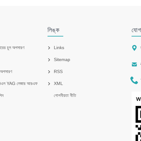
লিঙ্ক
যোগ

ারের চুল অপসারণ
Links
Sitemap

ল অপসারণ
RSS

পিএল YAG লেজার আরএফ
XML
িন
গোপনীয়তা নীতি