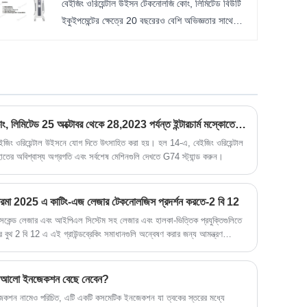
বেইজিং ওরিয়েন্টাল উইসন টেকনোলজি কোং, লিমিটেড বিউটি
করে।
ইকুইপমেন্টের ক্ষেত্রে 20 বছরেরও বেশি অভিজ্ঞতার সাথে
নিযুক্ত রয়েছে, যেমন আমাদের FPL সেল লাইট মেশিন।
আমরা বিশ্বব্যাপী একটি খুব ভাল খ্যাতি অর্জন করেছি. আমরা
গবেষণা, বিকাশ, উত্পাদন, প্রশিক্ষণ, বিউটি লেজার বিউটি
মেশিন বিক্রিতে একীভূত করি। আমাদের প্রোডাক্ট লাইনে
এর্বিয়াম ইয়াগ লেজার, আলেকজান্ডারাইট লেজার, ডায়োড
লেজার, আইপিএল লেজার, এনডি ইয়াগ লেজার, 10600
বেইজিং ওরিয়েন্টাল উইসন টেকনোলজি কোং, লিমিটেড 25 অক্টোবর থেকে 28,2023 পর্যন্ত ইন্টারচার্ম মস্কোতে অংশগ্রহণ করবে
এনএম ফ্র্যাকশনাল লেজার, আরএফ মাইক্রো-নিডেল, ইএমএস
বেইজিং ওরিয়েন্টাল উইসনে যোগ দিতে উৎসাহিত করা হয়। হল 14-এ, বেইজিং ওরিয়েন্টাল
তের অবিশ্বাস্য অগ্রগতি এবং সর্বশেষ মেশিনগুলি দেখতে G74 স্ট্যান্ড করুন।
মেশিন রয়েছে। আমরা বিভিন্ন দেশ থেকে OEM পরিষেবা
শক্তিশালী পরিবেশক সরবরাহ করব।
বাইদারমা 2025 এ কাটিং-এজ লেজার টেকনোলজিস প্রদর্শন করতে-2 বি 12
সেকেন্ড লেজার এবং আইপিএল সিস্টেম সহ লেজার এবং হালকা-ভিত্তিক প্রযুক্তিগুলিতে
ের বুথ 2 বি 12 এ এই গ্রাউন্ডব্রেকিং সমাধানগুলি অন্বেষণ করার জন্য আমন্ত্রণ
ন্ত চিকিত্সার ভবিষ্যত পুরো প্রদর্শনীতে থাকবে।
র আলো ইনজেকশন বেছে নেবেন?
শন নামেও পরিচিত, এটি একটি কসমেটিক ইনজেকশন যা ত্বকের স্তরের মধ্যে