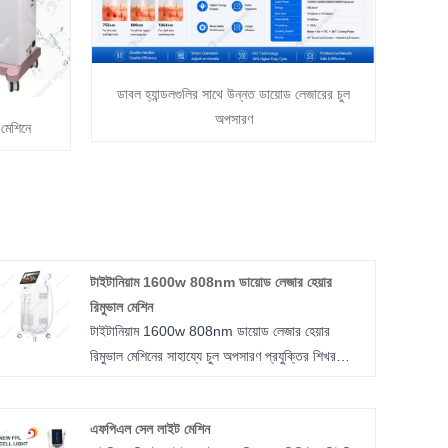
ডাবল হ্যান্ডলগুলির সাথে উন্নত ডায়োড লেজারের চুল
অপসারণ
মেশিনে
টাইটানিয়াম 1600w 808nm ডায়োড লেজার হেয়ার
রিমুভাল মেশিন
টাইটানিয়াম 1600w 808nm ডায়োড লেজার হেয়ার
রিমুভাল মেশিনের সাহায্যে চুল অপসারণ প্রযুক্তির শিখর
অভিজ্ঞতা নিন। নির্ভুলতা এবং উদ্ভাবনের সাথে প্রকৌশলী,
এই উন্নত ডিভাইসটি অতুলনীয় কর্মক্ষমতা এবং আরাম দেয়,
এফপিএল সেল লাইট মেশিন
প্রতিটি চিকিত্সা সেশনের সাথে ব্যতিক্রমী ফলাফল নিশ্চিত