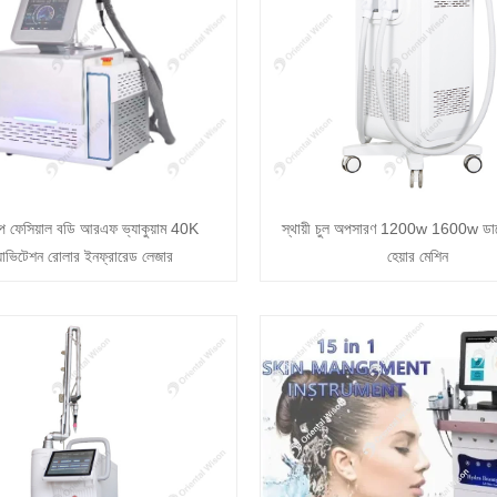
প ফেসিয়াল বডি আরএফ ভ্যাকুয়াম 40K
স্থায়ী চুল অপসারণ 1200w 1600w ডায
যাভিটেশন রোলার ইনফ্রারেড লেজার
হেয়ার মেশিন