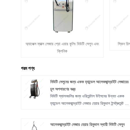
অ্যালেক্স ম্যাক্স লেজার প্রো এয়ার কুলিং বিউটি সেলুন এবং
স্কিন রি
ক্লিনিক
গরম পণ্য
বিউটি সেলুনের জন্য একক হ্যান্ডেল আলেকজান্দ্রাইট লেজারের
চুল অপসারণের যন্ত্র
বিউটি স্যালনগুলির জন্য ওরিয়েন্টাল উইসনের উন্নত একক
হ্যান্ডেল আলেকজান্দ্রাইট লেজার হেয়ার রিমুভাল ইন্সট্রুমেন্ট পে
করা হচ্ছে – কার্যকর চুল অপসারণ এবং ত্বক পুনরুজ্জীবনের
জন্য ডিজাইন করা একটি বহুমুখী বিউটি টুল। অত্যাধুনিক
আলেকজান্দ্রাইট লেজার হেয়ার রিমুভাল স্থায়ী বিউটি সেলুন
প্রযুক্তি এবং সংযুক্তিগুলির একটি বিস্তৃত নির্বাচন দিয়ে