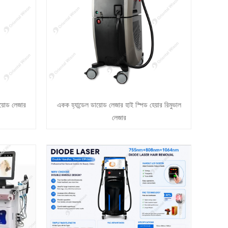
়োড লেজার
একক হ্যান্ডেল ডায়োড লেজার হাই স্পিড হেয়ার রিমুভাল
লেজার