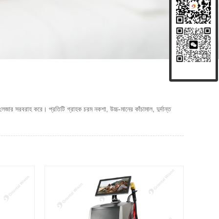
েজার সরবরাহ করে। প্রতিটি গ্রাহক চরম নকশা, উচ্চ-মানের কাঁচামাল, দুর্দান্ত