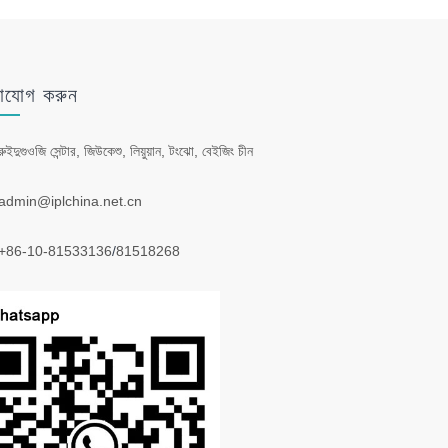
াযোগ করুন
রুইদুগুওজি সেন্টার, জিউকেশু, লিয়ুয়ান, টংঝো, বেইজিং চীন
admin@iplchina.net.cn
+86-10-81533136
/
81518268