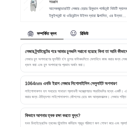
সরঞ্জাম
সজ্জিত, এই ডিভাইসটি বিভিন্ন প্রসাধনী প্রয়োজনের জন্য
আলেকজান্ডারাইট লেজার হেয়ার রিমুভাল পার্মানেন্ট বিউটি স্যাল
একটি সামগ্রিক সমাধান প্রদান করে৷
ইকুইপমেন্ট যা ওরিয়েন্টাল উইসন দ্বারা উত্পাদিত, এর উন্নত
বৈশিষ্ট্য এবং ব্যবহারকারী-বান্ধব ডিজাইন সহ, সংবেদনশীল
এলাকা সহ বিভিন্ন চুল অপসারণ অ্যাপ্লিকেশনের জন্য তৈরি
সম্পর্কিত ব্লগ
রিভিউ
করা হয়েছে। সরঞ্জামগুলি অবিলম্বে এবং দৃশ্যমান ফলাফল
নিশ্চিত করে, এটিকে ক্ষেত্রের একটি নেতা করে তোলে এবং দক্
এবং আরামদায়ক চুল অপসারণ সমাধানের জন্য বিউটি
সেলুনগুলির জন্য একটি মূল্যবান সম্পদ তৈরি করে৷
লেজার চুল অপসারণের মূলনীতি হ'ল চুলের ফলিকগুলিতে মেলানিনে কাজ করার জন্য লেজা
ধ্বংস করা এবং চুল অপসারণের প্রভাব অর্জন করা।
1064nm এনডি ইয়াগ লেজার লিপোলাইসিস সেলুলাইট অপসারণ
লাইপোসাকশন হল সবচেয়ে সাধারণ প্রসাধনী অস্ত্রোপচার পদ্ধতিগুলির মধ্যে একটি। এট
করার জন্য ঐতিহ্যগত লাইপোসাকশন কৌশলের চেয়ে কম আক্রমনাত্মক। লেজার শক্তি চিক
করতে ব্যবহৃত হয়, উচ্চাকাঙ্ক্ষা অনুসরণ করে, উপরন্তু কোলাজেনেসিস এবং ত্বক শক্ত 
কিভাবে আপনার ত্বক রক্ষা করতে যুদ্ধ?
যখন ডিহাইড্রেটেড ত্বকের স্ট্র্যাটাম কর্নিয়াম প্রচুর পরিমাণে জল শোষণ করে এবং প্রস