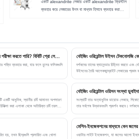
একটি alexandrite লেজার একটি alexandrite ক্রিস্টাল
কোলাজেন, ফাইব্রোব্লাস্ট এবং সুপারফিসিয়াল
ন
ব্যবহার করে লেজারের উৎস বা মাধ্যম হিসাবে ব্যবহার করা
মাস্কুলোপনিউরোটিক সিস্টেম (এসএমএএস) পর্যন্ত পৌঁছায়,
হয়। আলেকজান্দ্রাইট লেজার ইনফ্রারেড বর্ণালীতে (755
ফ্যাট স্তরটি প্রায়শই ফেসলিফ্ট সার্জারিতে চিকিত্সা করা হয়।
এনএম) আলোর একটি নির্দিষ্ট তরঙ্গদৈর্ঘ্য তৈরি করে। এটি
HIFU চিকিত্সা কোলাজেন গঠনকে উদ্দীপিত করে এবং চর্বি
একটি লাল আলো লেজার হিসাবে বিবেচিত হয়।
ভাঙতে সহায়তা করে, যা এই লক্ষ্যবস্তু অঞ্চলগুলিকে প্রায় 65
আলেকজান্ড্রাইট লেজারগুলি Q-সুইচড মোডেও পাওয়া যায়।
ডিগ্রিতে গরম করার মাধ্যমে স্বাভাবিকভাবে শরীর থেকে বের
ষ
কিউ-স্যুইচিং লেজারকে খুব সংক্ষিপ্ত ডালে উচ্চ-তীব্রতার
করে দেওয়া হয়।
মরীচি তৈরি করার কৌশল বোঝায়।
লেজার ট্র্যাটমেন্টের পরে আমার চুলগুলি সরানো হয়েছে কিনা তা আমি কীভাবে পরীক্ষা করতে পারি? বিবিটি প্রো লেজার+আপনার পরিষেবাতে ত্বক বিশ্লেষণ!
র শক্তি ব্যবহার করা, যার ফলে চুলের ফলিকগুলি
দর্শকদের তাদের ক্যালেন্ডার চিহ্নিত করতে এবং 
উইসনের তৈরি আলেকজান্দ্রাইট লেজারের প্রথম হা
বেইজিং ওরিয়েন্টাল ওয়িসন সংস্থা ডু
ি একটি আধুনিক, স্থানীয় চর্বি আমানত অপসারণ
সংস্থাটি তার অত্যাধুনিক ডায়োড লেজার, পিকো
িত্সা করা এলাকা থেকে অতিরিক্ত চর্বি তরল
তার সর্বশেষ উদ্ভাবনগুলি প্রদর্শন করবে। দর্শকদ
করার সুবিধা প্রদান করে।
জানানো হয়, যেখানে নান্দনিক এবং চর্মরোগ সংক্রা
মেশিন-ইনজেকশনের মাধ্যমে কেন জলে
ারিত হয়, তখন ছিদ্রগুলি প্রসারিত এবং খোলা
ওয়াটার লাইট ইনজেকশন, যা জলের আলো ইনজেক