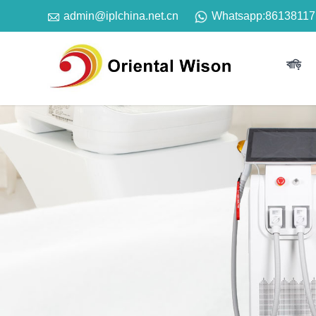

Whatsapp:
86138117
admin@iplchina.net.cn
বাড়ি