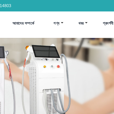
14803
আমাদের সম্পর্কে
পণ্য
খবর
প্রদর্শনী