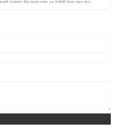
ত ড্রাগগুলি ইনজেকশন দিয়ে ত্বকের গুণমান এবং উপস্থিতি উন্নত করতে পারে।